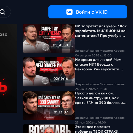
Войти c VK ID
ИИ запретят для учебы? Как
заработать МИЛЛИОНЫ на
математике? Про учебу в
Иннополисе. Беседа с
ректором Университета
01:30:50
"Иннополис" Гасниковым А.
Закрытый канал Максима Коваля
В.
04 августа 2026 г., 13:00
Не время для людей. Чем
опасен ИИ? Беседа с
Ректором Университета
«Иннополис» Гасниковым А.
В.
02:19:16
Закрытый канал Максима Коваля
24 июня 2026 г., 11:30
Просто делай как он.
Четкая инструкция, как
сдать ЕГЭ на 390 баллов и
поступить во ВШЭ
01:13:07
Закрытый канал Максима Коваля
23 мая 2026 г., 16:00
Это видео поможет
победить ТВОИ СТРАХИ.