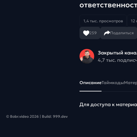
ответственнос
1,4 тыс. просмотров
12 
259
Поделиться
Закрытый кана
4,7 тыс. подпис
Описание
Таймкоды
Мате
Для доступа к матери
© Bobr.video
2026
| Build:
999.dev