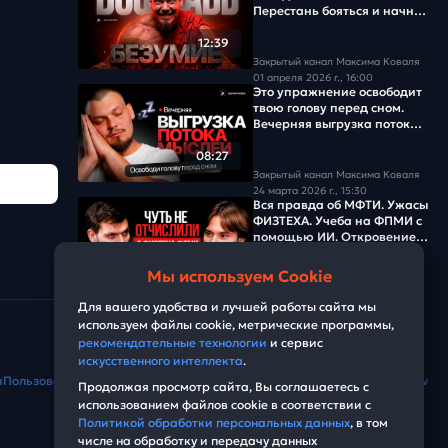
Перестань бояться и начни
действовать
12:39
Закрытый канал Максима Коваля
01 апреля 2026 г., 16:00
Это упражнение освободит
твою голову перед сном.
Вечерняя выгрузка потока
мыслей
08:27
Закрытый канал Максима Коваля
24 марта 2026 г., 15:30
Вся правда об МФТИ. Ужасы
ФИЗТЕХА. Учеба на ФПМИ с
помощью ИИ. Откровение
300-балльника.
01:58:57
Мы используем Cookie
Закрытый канал Максима Коваля
19 марта 2026 г., 13:00
Для вашего удобства и лучшей работы сайта мы
используем файлы cookie, метрические программы,
рекомендательные технологии
и сервис
искусственного интеллекта
.
и
Пользовательское соглашение
Условия использования сервиса Edvolv
Продолжая просмотр сайта, Вы соглашаетесь с
использованием файлов cookie в соответствии с
Политикой обработки персональных данных
, в том
числе на обработку и передачу данных