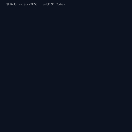
© Bobr.video
2026
| Build:
999.dev