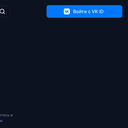
Войти c VK ID
тесь в
ки