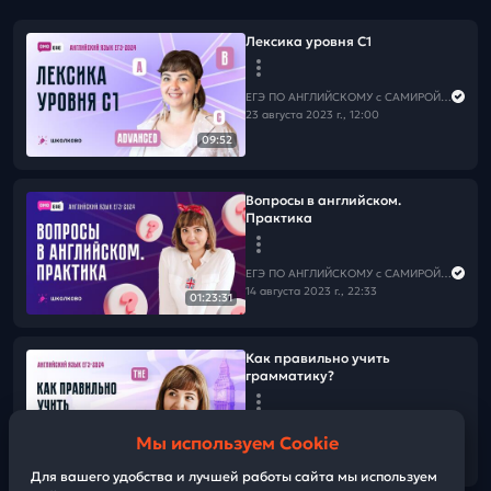
Лексика уровня С1
ЕГЭ ПО АНГЛИЙСКОМУ с САМИРОЙ COOLешовой
23 августа 2023 г., 12:00
09:52
Вопросы в английском.
Практика
ЕГЭ ПО АНГЛИЙСКОМУ с САМИРОЙ COOLешовой
14 августа 2023 г., 22:33
01:23:31
Как правильно учить
грамматику?
ЕГЭ ПО АНГЛИЙСКОМУ с САМИРОЙ COOLешовой
Мы используем Cookie
10 августа 2023 г., 21:54
47:38
Для вашего удобства и лучшей работы сайта мы используем