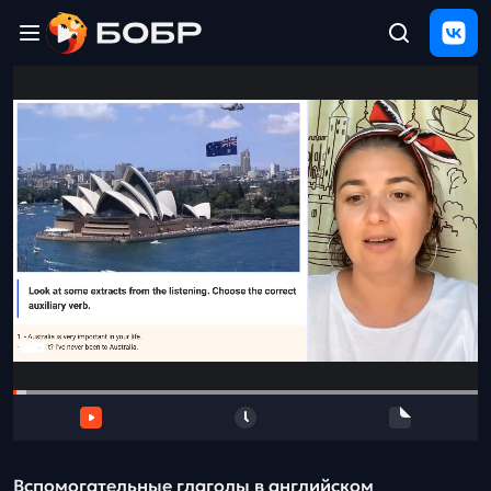
Главная
ЩЕЛЧОК
2026
Полезные
материалы
Проверка
сочинений
Тех
поддержка
Результаты
и
отзыв
Вспомогательные глаголы в английском