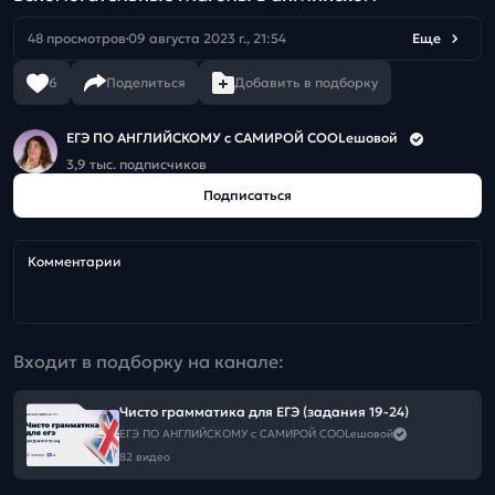
48 просмотров
09 августа 2023 г., 21:54
Еще
6
Поделиться
Добавить в подборку
ЕГЭ ПО АНГЛИЙСКОМУ с САМИРОЙ COOLешовой
3,9 тыс. подписчиков
Подписаться
Комментарии
Входит в подборку на канале:
Чисто грамматика для ЕГЭ (задания 19-24)
ЕГЭ ПО АНГЛИЙСКОМУ с САМИРОЙ COOLешовой
82 видео