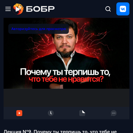
Главная
Авторизуйтесь для просмотра
ЩЕЛЧОК
2026
Полезные
материалы
Проверка
сочинений
Тех
поддержка
Результаты
и
отзыв
Лекция №9. Почему ты терпишь то, что тебе не