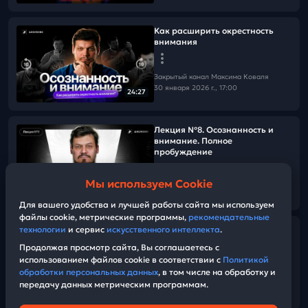
Как расширить окрестность
внимания
Закрытый канал Максима Коваля
30 января 2026 г., 17:00
24:27
Лекция №8. Осознанность и
внимание. Полное
пробуждение
Мы используем Cookie
Закрытый канал Максима Коваля
01:26:41
10 декабря 2025 г., 13:00
Для вашего удобства и лучшей работы сайта мы используем
файлы cookie, метрические программы,
рекомендательные
технологии
и сервис
искусственного интеллекта
.
Как вернуть осознанность в
состоянии аффекта
Продолжая просмотр сайта, Вы соглашаетесь с
использованием файлов cookie в соответствии с
Политикой
обработки персональных данных
, в том числе на обработку и
Закрытый канал Максима Коваля
передачу данных метрическим программам.
03 декабря 2025 г., 17:30
29:11