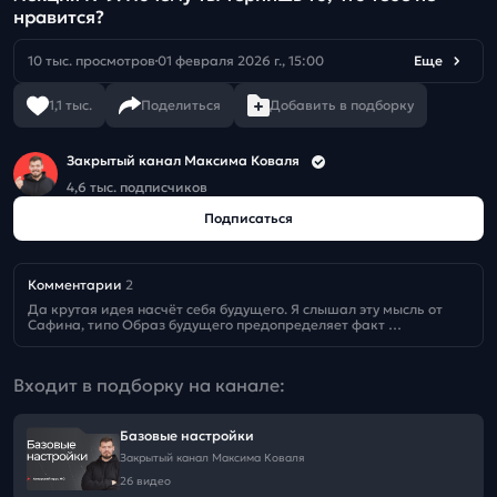
нравится?
10 тыс. просмотров
01 февраля 2026 г., 15:00
Еще
1,1 тыс.
Поделиться
Добавить в подборку
Закрытый канал Максима Коваля
4,6 тыс. подписчиков
Подписаться
Комментарии
2
Да крутая идея насчёт себя будущего. Я слышал эту мысль от 
Сафина, типо Образ будущего предопределяет факт 
настоящего - потому что исходя из него мы принимаем решения
Входит в подборку на канале:
Базовые настройки
Закрытый канал Максима Коваля
26 видео