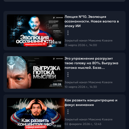
Лекция №10. Эволюция
осознанности. Новая валюта в
эпоху ИИ
Закрытый канал Максима Коваля
01:18:18
13 марта 2026 г., 14:00
Это упражнение разгрузит
твою голову на 80%. Выгрузка
потока мыслей. База
продуктивности
Закрытый канал Максима Коваля
08:28
10 марта 2026 г., 14:30
Как развить концентрацию и
фокус внимания
Закрытый канал Максима Коваля
02 февраля 2026 г., 12:45
17:00