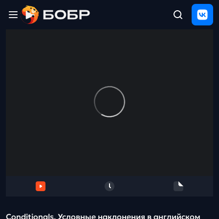
Главная
ЩЕЛЧОК
2026
Полезные
материалы
Проверка
сочинений
Тех
поддержка
Результаты
и
отзыв
Conditionals. Условные наклонения в английском