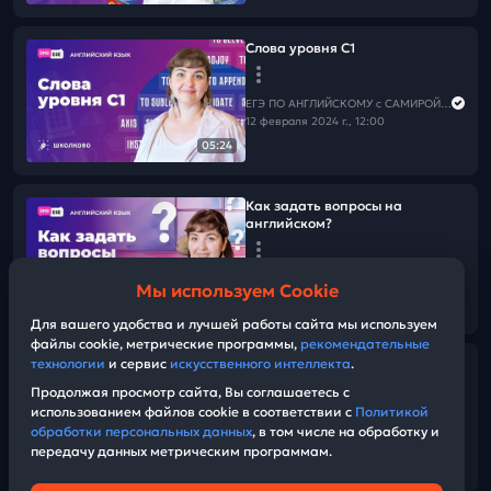
Слова уровня С1
ЕГЭ ПО АНГЛИЙСКОМУ с САМИРОЙ COOLешовой
12 февраля 2024 г., 12:00
05:24
Как задать вопросы на
английском?
ЕГЭ ПО АНГЛИЙСКОМУ с САМИРОЙ COOLешовой
Мы используем Cookie
11 февраля 2024 г., 12:00
06:42
Для вашего удобства и лучшей работы сайта мы используем
файлы cookie, метрические программы,
рекомендательные
технологии
и сервис
искусственного интеллекта
.
Разбираем аудирование из
Музлаовой
Продолжая просмотр сайта, Вы соглашаетесь с
использованием файлов cookie в соответствии с
Политикой
обработки персональных данных
, в том числе на обработку и
ЕГЭ ПО АНГЛИЙСКОМУ с САМИРОЙ COOLешовой
передачу данных метрическим программам.
09 февраля 2024 г., 12:00
20:30