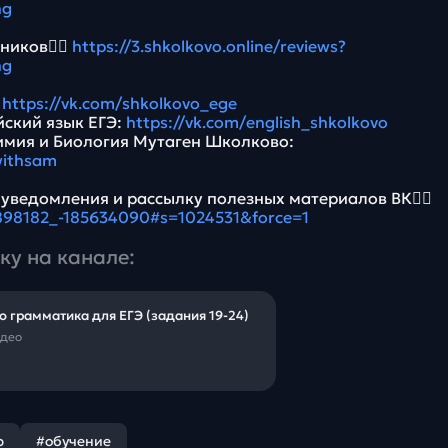
ng
ников👉🏻
https://3.shkolkovo.online/reviews?
ng
:
https://vk.com/shkolkovo_ege
йский язык ЕГЭ:
https://vk.com/english_shkolkovo
имия и Биология Мутаген Школково:
withsam
 уведомления и рассылку полезных материалов ВК👉🏻
5898182_-185634090#s=1024531&force=1
ку на канале:
о грамматика для ЕГЭ (задания 19-24)
идео
р
#обучение