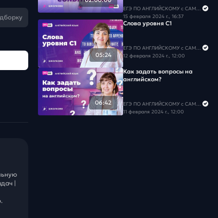
ЕГЭ ПО АНГЛИЙСКОМУ с САМИРОЙ COOLешовой
одборку
15 февраля 2024 г., 16:37
Слова уровня С1
ЕГЭ ПО АНГЛИЙСКОМУ с САМИРОЙ COOLешовой
05:24
12 февраля 2024 г., 12:00
Как задать вопросы на
английском?
06:42
ЕГЭ ПО АНГЛИЙСКОМУ с САМИРОЙ COOLешовой
11 февраля 2024 г., 12:00
льную
дач |
.