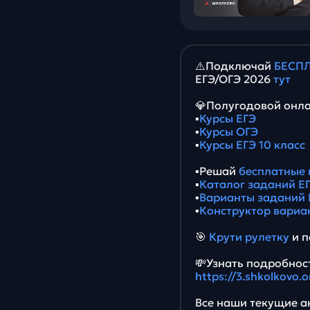
⚠️Подключай
БЕСПЛ
ЕГЭ/ОГЭ 2026
тут
💎Полугодовой онла
▪️
Курсы ЕГЭ
▪️
Курсы ОГЭ
▪️
Курсы ЕГЭ 10 класс
▪️Решай
бесплатные 
▪️
Каталог заданий ЕГ
▪️
Варианты заданий 
▪️
Конструктор вариа
🎯
Крути рулетку
и п
💸Узнать подробност
https://3.shkolkovo.
Все наши текущие ак