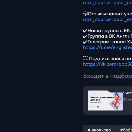
utm_source=bobr_e
🤩Отзывы наших уче
utm_source=bobr_e
✔️Наша группа в ВК
✔️Группа в ВК Англи
✔️Телеграм-канал Х
https://t.me/english
💥 Подписывайся на
https://vk.com/app
Входит в подбор
Чист
82 в
#школково
#боб