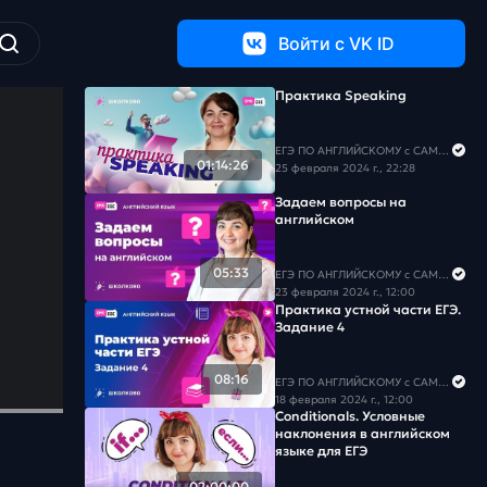
Войти c VK ID
Практика Speaking
ЕГЭ ПО АНГЛИЙСКОМУ с САМИРОЙ COOLешовой
01:14:26
25 февраля 2024 г., 22:28
Задаем вопросы на
английском
05:33
ЕГЭ ПО АНГЛИЙСКОМУ с САМИРОЙ COOLешовой
23 февраля 2024 г., 12:00
Практика устной части ЕГЭ.
Задание 4
08:16
ЕГЭ ПО АНГЛИЙСКОМУ с САМИРОЙ COOLешовой
18 февраля 2024 г., 12:00
Conditionals. Условные
наклонения в английском
языке для ЕГЭ
02:00:00