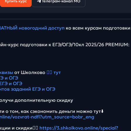
Купить курс
Телеграм-канал МО
АТНЫЙ новогодний доступ
ко всем курсам подготовки
йн-курс подготовки к ЕГЭ/ОГЭ/10кл 2025/26 PREMIUM:
квизы
от Школково
👉🏻 тут
Э и ОГЭ
ЕГЭ и ОГЭ
нтов заданий ЕГЭ и ОГЭ
олучи дополнительную скидку
и о том, как сэкономить деньги можно тут⬇️
online/vozvrat-ndfl?utm_source=bobr_eng
ции и скидки👉🏻
https://3.shkolkovo.online/special?