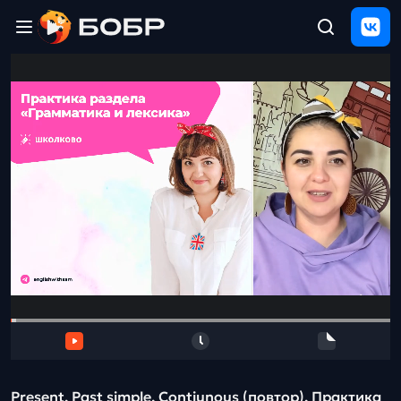
Главная
ЩЕЛЧОК
2026
Полезные
материалы
Проверка
сочинений
Тех
поддержка
Результаты
и
отзыв
Present. Past simple. Contiunous (повтор). Практика