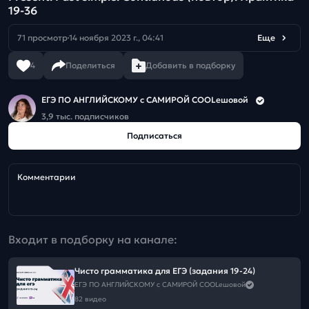
19-36
71 просмотр
14 ноября 2023 г., 04:41
Еще
4
Поделиться
Добавить в подборку
ЕГЭ ПО АНГЛИЙСКОМУ с САМИРОЙ COOLешовой
3,9 тыс. подписчиков
Подписаться
Комментарии
Входит в подборку на канале:
Чисто грамматика для ЕГЭ (задания 19-24)
ЕГЭ ПО АНГЛИЙСКОМУ с САМИРОЙ COOLешовой
82 видео