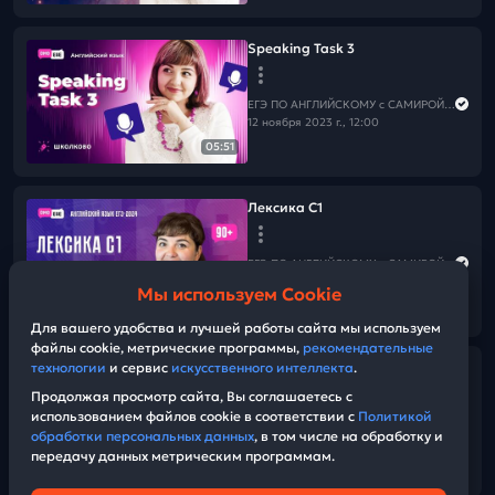
Speaking Task 3
ЕГЭ ПО АНГЛИЙСКОМУ с САМИРОЙ COOLешовой
12 ноября 2023 г., 12:00
05:51
Лексика C1
ЕГЭ ПО АНГЛИЙСКОМУ с САМИРОЙ COOLешовой
10 ноября 2023 г., 09:00
Мы используем Cookie
06:32
Для вашего удобства и лучшей работы сайта мы используем
файлы cookie, метрические программы,
рекомендательные
Причастия и модальные
технологии
и сервис
искусственного интеллекта
.
глаголы по «Дневникам
Продолжая просмотр сайта, Вы соглашаетесь с
вампира»
использованием файлов cookie в соответствии с
Политикой
обработки персональных данных
, в том числе на обработку и
передачу данных метрическим программам.
ЕГЭ ПО АНГЛИЙСКОМУ с САМИРОЙ COOLешовой
01:44:55
03 ноября 2023 г., 14:00