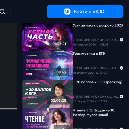
Войти c VK ID
Устная часть с досрока 2023
ЕГЭ ПО АНГЛИЙСКОМУ с САМИРОЙ COOLешовой
01:47:41
06 апреля 2024 г., 06:03
Грамматика в ЕГЭ
ЕГЭ ПО АНГЛИЙСКОМУ с САМИРОЙ COOLешовой
08:43
01 апреля 2024 г., 12:00
+ 20 баллов к ЕГЭ (speaking)
ЕГЭ ПО АНГЛИЙСКОМУ с САМИРОЙ COOLешовой
02:06:28
30 марта 2024 г., 07:00
Чтение ЕГЭ. Задание 10.
Разбор Музлановой
15:03