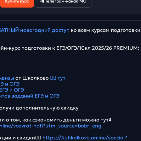
Купить курс
Телеграм-канал МО
АТНЫЙ новогодний доступ
ко всем курсам подготовки
йн-курс подготовки к ЕГЭ/ОГЭ/10кл 2025/26 PREMIUM:
квизы
от Школково
👉🏻 тут
Э и ОГЭ
ЕГЭ и ОГЭ
нтов заданий ЕГЭ и ОГЭ
олучи дополнительную скидку
и о том, как сэкономить деньги можно тут⬇️
online/vozvrat-ndfl?utm_source=bobr_eng
ции и скидки👉🏻
https://3.shkolkovo.online/special?