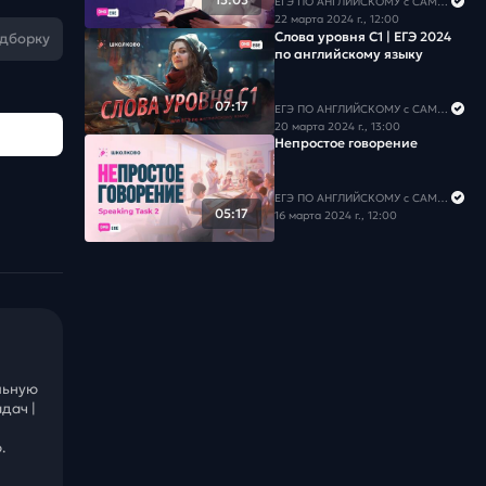
ЕГЭ ПО АНГЛИЙСКОМУ с САМИРОЙ COOLешовой
22 марта 2024 г., 12:00
Слова уровня С1 | ЕГЭ 2024
одборку
по английскому языку
07:17
ЕГЭ ПО АНГЛИЙСКОМУ с САМИРОЙ COOLешовой
20 марта 2024 г., 13:00
Непростое говорение
ЕГЭ ПО АНГЛИЙСКОМУ с САМИРОЙ COOLешовой
05:17
16 марта 2024 г., 12:00
льную
дач |
.