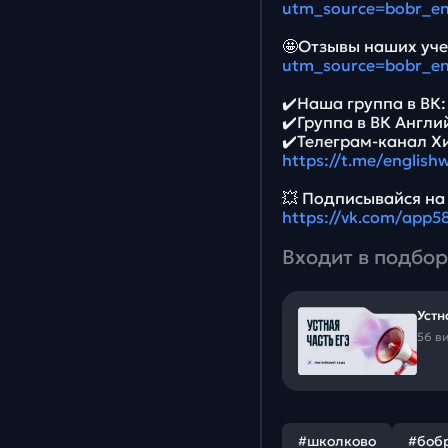
utm_source=bobr_e
🤩Отзывы наших уче
utm_source=bobr_e
✔️Наша группа в ВК
✔️Группа в ВК Англи
✔️Телеграм-канал Х
https://t.me/english
💥 Подписывайся на
https://vk.com/app
Входит в подбор
Устн
56 в
#школково
#боб