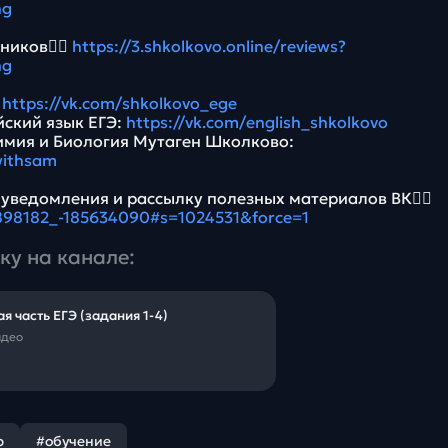
ng
ников👉🏻
https://3.shkolkovo.online/reviews?
ng
:
https://vk.com/shkolkovo_ege
йский язык ЕГЭ:
https://vk.com/english_shkolkovo
имия и Биология Мутаген Школково:
withsam
 уведомления и рассылку полезных материалов ВК👉🏻
5898182_-185634090#s=1024531&force=1
ку на канале:
ая часть ЕГЭ (задания 1-4)
идео
р
#обучение