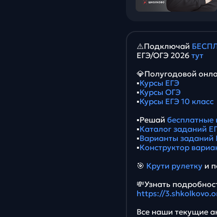
⚠️Подключай
БЕСПЛ
ЕГЭ/ОГЭ 2026
тут
💎Полугодовой онла
▪️
Курсы ЕГЭ
▪️
Курсы ОГЭ
▪️
Курсы ЕГЭ 10 класс
▪️Решай
бесплатные 
▪️
Каталог заданий ЕГ
▪️
Варианты заданий 
▪️
Конструктор вариа
🎯
Крути рулетку
и п
💸Узнать подробност
https://3.shkolkovo.
Все наши текущие ак