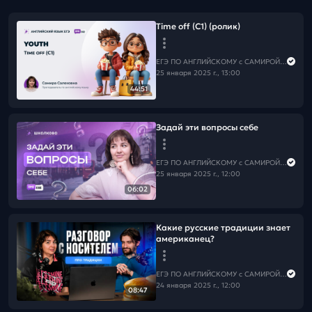
Time off (C1) (ролик)
ЕГЭ ПО АНГЛИЙСКОМУ с САМИРОЙ COOLешовой
25 января 2025 г., 13:00
44:51
Задай эти вопросы себе
ЕГЭ ПО АНГЛИЙСКОМУ с САМИРОЙ COOLешовой
25 января 2025 г., 12:00
06:02
Какие русские традиции знает
американец?
ЕГЭ ПО АНГЛИЙСКОМУ с САМИРОЙ COOLешовой
24 января 2025 г., 12:00
08:47