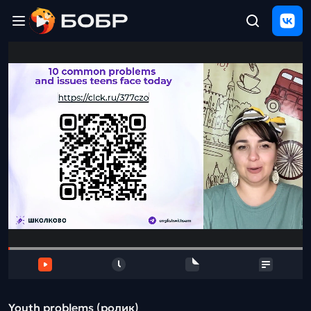
Главная
ЩЕЛЧОК
2026
Полезные
материалы
Проверка
сочинений
Тех
поддержка
Результаты
и
отзыв
Youth problems (ролик)