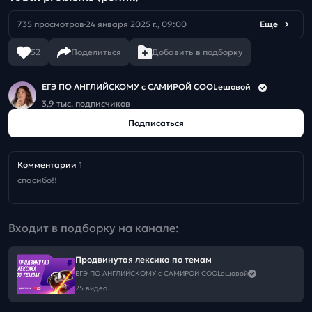
735 просмотров
24 января 2025 г., 09:00
Еще
52
Поделиться
Добавить в подборку
ЕГЭ ПО АНГЛИЙСКОМУ с САМИРОЙ COOLешовой
3,9 тыс. подписчиков
Подписаться
Комментарии
1
спасибо!!
Входит в подборку на канале:
Продвинутая лексика по темам
ЕГЭ ПО АНГЛИЙСКОМУ с САМИРОЙ COOLешовой
25 видео