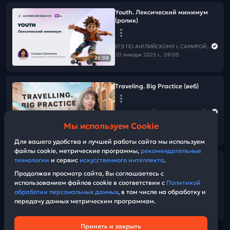
Youth. Лексический минимум
(ролик)
ЕГЭ ПО АНГЛИЙСКОМУ с САМИРОЙ COOLешовой
20 января 2025 г., 09:00
26:08
Traveling. Big Practice (веб)
ЕГЭ ПО АНГЛИЙСКОМУ с САМИРОЙ COOLешовой
17 января 2025 г., 13:00
Мы используем Cookie
02:13:22
Для вашего удобства и лучшей работы сайта мы используем
файлы cookie, метрические программы,
рекомендательные
технологии
и сервис
искусственного интеллекта
.
Каверзное 19-24
Продолжая просмотр сайта, Вы соглашаетесь с
использованием файлов cookie в соответствии с
Политикой
ЕГЭ ПО АНГЛИЙСКОМУ с САМИРОЙ COOLешовой
обработки персональных данных
, в том числе на обработку и
15 января 2025 г., 12:00
передачу данных метрическим программам.
06:37
Принять и закрыть
Техническая поддержка