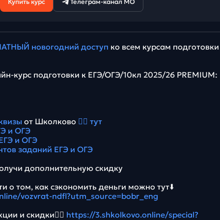
Купить курс
Телеграм-канал МО
АТНЫЙ новогодний доступ
ко всем курсам подготовки
йн-курс подготовки к ЕГЭ/ОГЭ/10кл 2025/26 PREMIUM:
квизы
от Школково
👉🏻 тут
Э и ОГЭ
ЕГЭ и ОГЭ
нтов заданий ЕГЭ и ОГЭ
олучи дополнительную скидку
и о том, как сэкономить деньги можно тут⬇️
online/vozvrat-ndfl?utm_source=bobr_eng
ции и скидки👉🏻
https://3.shkolkovo.online/special?