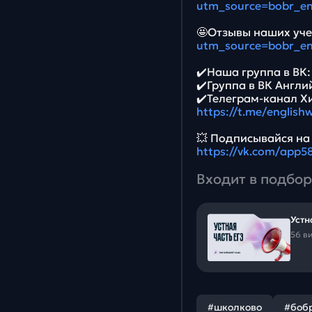
utm_source=bobr_e
🤩Отзывы наших уче
utm_source=bobr_e
✔️Наша группа в ВК
✔️Группа в ВК Англи
✔️Телеграм-канал Х
https://t.me/english
💥 Подписывайся на
https://vk.com/app
Входит в подбор
Устн
56 в
#школково
#боб