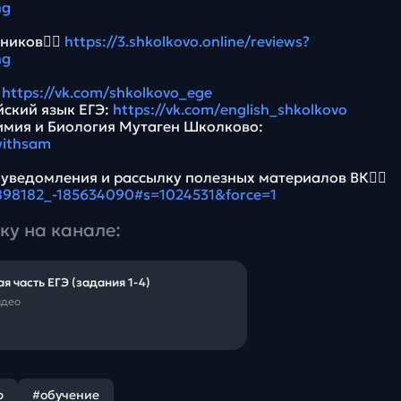
ng
ников👉🏻
https://3.shkolkovo.online/reviews?
ng
:
https://vk.com/shkolkovo_ege
йский язык ЕГЭ:
https://vk.com/english_shkolkovo
имия и Биология Мутаген Школково:
withsam
 уведомления и рассылку полезных материалов ВК👉🏻
5898182_-185634090#s=1024531&force=1
ку на канале:
ая часть ЕГЭ (задания 1-4)
идео
р
#обучение