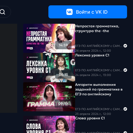
Войти c VK ID
Непростая грамматика,
структура the -the
14:59
ЕГЭ ПО АНГЛИЙСКОМУ с САМИРОЙ COOLешовой
26 апреля 2024 г., 12:00
Лексика уровня С1
ЕГЭ ПО АНГЛИЙСКОМУ с САМИРОЙ COOLешовой
08:15
24 апреля 2024 г., 13:00
Алгоритм выполнения
заданий по грамматике в
ЕГЭ по английскому
09:19
ЕГЭ ПО АНГЛИЙСКОМУ с САМИРОЙ COOLешовой
23 апреля 2024 г., 12:00
Слова уровня С1