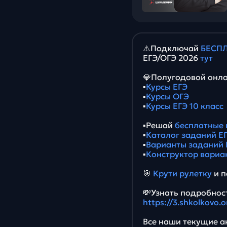
⚠️Подключай
БЕСПЛ
ЕГЭ/ОГЭ 2026
тут
💎Полугодовой онла
▪️
Курсы ЕГЭ
▪️
Курсы ОГЭ
▪️
Курсы ЕГЭ 10 класс
▪️Решай
бесплатные 
▪️
Каталог заданий ЕГ
▪️
Варианты заданий 
▪️
Конструктор вариа
🎯
Крути рулетку
и п
💸Узнать подробност
https://3.shkolkovo.
Все наши текущие ак