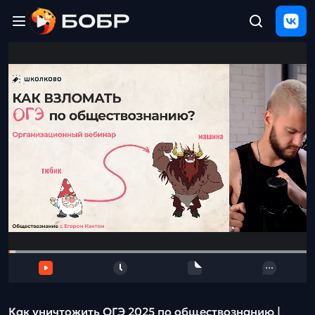
Главная
ЩЕЛЧОК
2026
Полезные
материалы
Проверка
сочинений
Тех
поддержка
Результаты
и
отзыв
Как уничтожить ОГЭ 2025 по обществознанию |