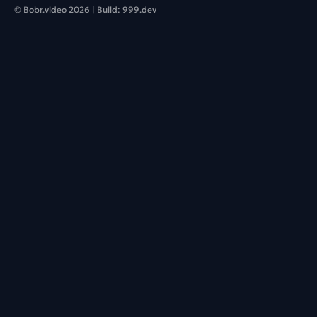
© Bobr.video
2026
| Build:
999.dev