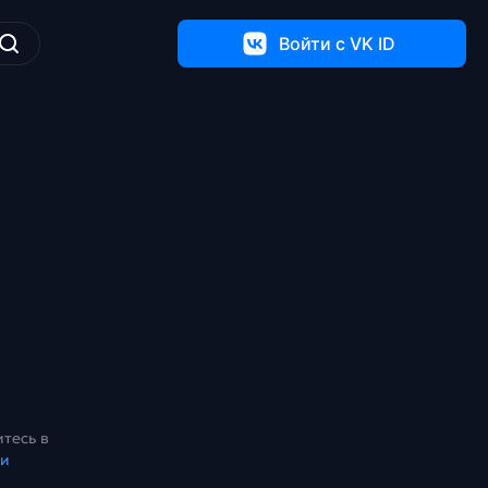
Войти c VK ID
тесь в
ки