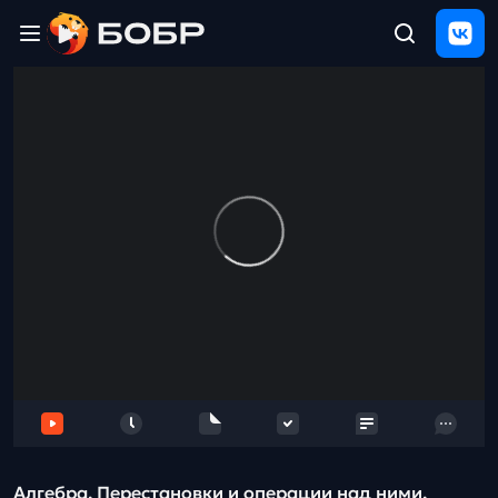
Главная
ЩЕЛЧОК
2026
Полезные
материалы
Проверка
сочинений
Тех
поддержка
Результаты
и
отзыв
Алгебра. Перестановки и операции над ними.