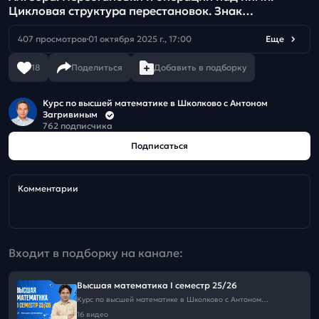
Цикловая структура перестановок. Знак
перестановки.
407 просмотров
01 октября 2025 г., 17:00
Еще
18
Поделиться
Добавить в подборку
Курс по высшей математике в Школково с Антоном
Загривиным
762 подписчика
Подписаться
Комментарии
Входит в подборку на канале:
Высшая математика I семестр 25/26
Курс по высшей математике в Школково с Антоном
Загривиным
16 видео