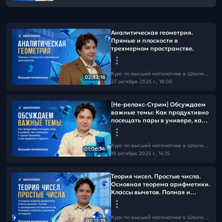
Аналитическая геометрия.
Прямые и плоскости в
трехмерном пространстве.
Курс по высшей математике в Школково с Антоном Загривиным
02:32:16
27 октября 2025 г., 18:00
[Не-релакс-Стрим] Обсуждаем
важные темы: Как продуктивно
посещать пары в универе, как
совмещать с курсом Вышмата,
и как правильно отдыхать.
Курс по высшей математике в Школково с Антоном Загривиным
01:06:34
19 октября 2025 г., 14:15
Теория чисел. Простые числа.
Основная теорема арифметики.
Классы вычетов. Полная и
приведенная система вычетов.
Курс по высшей математике в Школково с Антоном Загривиным
02:17:21