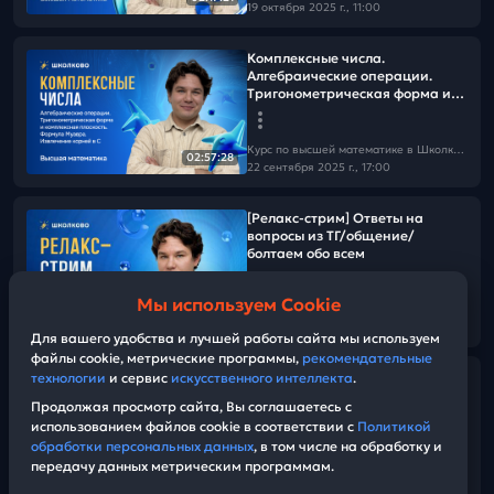
19 октября 2025 г., 11:00
Комплексные числа.
Алгебраические операции.
Тригонометрическая форма и
комплексная плоскость.
Формула Муавра. Извлечение
корней в C.
Курс по высшей математике в Школково с Антоном Загривиным
02:57:28
22 сентября 2025 г., 17:00
[Релакс-стрим] Ответы на
вопросы из ТГ/общение/
болтаем обо всем
Мы используем Cookie
Курс по высшей математике в Школково с Антоном Загривиным
01:37:47
14 сентября 2025 г., 14:00
Для вашего удобства и лучшей работы сайта мы используем
файлы cookie, метрические программы,
рекомендательные
технологии
и сервис
искусственного интеллекта
.
Линал. Линейные
пространства. Аксиомы и
Продолжая просмотр сайта, Вы соглашаетесь с
следствия. Примеры линейных
использованием файлов cookie в соответствии с
Политикой
пространств. Линейная
обработки персональных данных
, в том числе на обработку и
(не-)зависимость. Ранг.
передачу данных метрическим программам.
Курс по высшей математике в Школково с Антоном Загривиным
02:33:34
14 сентября 2025 г., 11:00