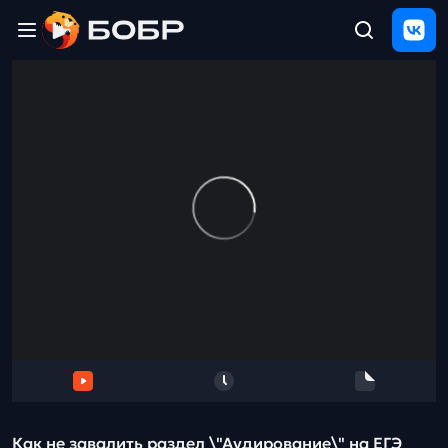
Главная
ЩЕЛЧОК
2026
Полезные
материалы
Проверка
сочинений
Тех
поддержка
Результаты
и
отзыв
Как не завалить раздел \"Аудирование\" на ЕГЭ