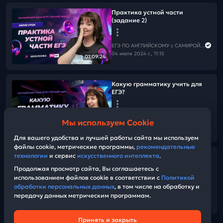
Практика устной части
(задание 2)
ЕГЭ ПО АНГЛИЙСКОМУ с САМИРОЙ COOLешовой
04 июля 2024 г., 11:15
01:09:24
Какую грамматику учить для
ЕГЭ?
ЕГЭ ПО АНГЛИЙСКОМУ с САМИРОЙ COOLешовой
Мы используем Cookie
02 июля 2024 г., 23:01
01:39:50
Для вашего удобства и лучшей работы сайта мы используем
файлы cookie, метрические программы,
рекомендательные
технологии
и сервис
искусственного интеллекта
.
Реальные варианты ЕГЭ. Устная
часть
Продолжая просмотр сайта, Вы соглашаетесь с
использованием файлов cookie в соответствии с
Политикой
обработки персональных данных
, в том числе на обработку и
ЕГЭ ПО АНГЛИЙСКОМУ с САМИРОЙ COOLешовой
передачу данных метрическим программам.
08 июня 2024 г., 12:00
01:40:49
Принять и закрыть
Техническая поддержка