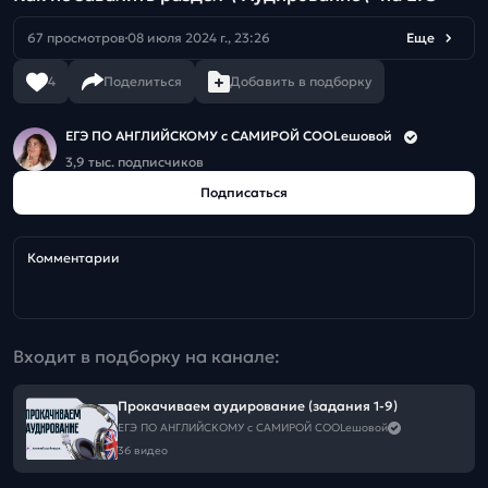
67 просмотров
08 июля 2024 г., 23:26
Еще
4
Поделиться
Добавить в подборку
ЕГЭ ПО АНГЛИЙСКОМУ с САМИРОЙ COOLешовой
3,9 тыс. подписчиков
Подписаться
Комментарии
Входит в подборку на канале:
Прокачиваем аудирование (задания 1-9)
ЕГЭ ПО АНГЛИЙСКОМУ с САМИРОЙ COOLешовой
36 видео