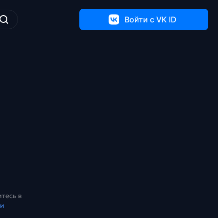
Войти c VK ID
тесь в
ки