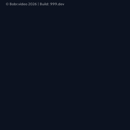
© Bobr.video
2026
| Build:
999.dev