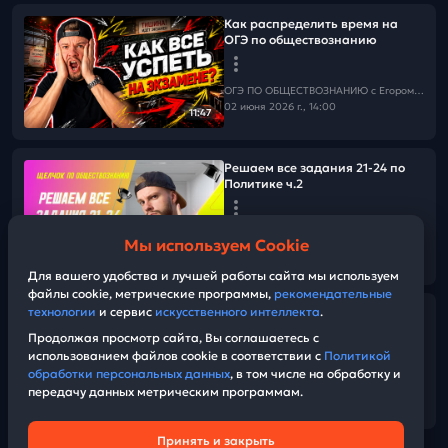
Как распределить время на
ОГЭ по обществознанию
ОГЭ ПО ОБЩЕСТВОЗНАНИЮ c Егором Кантом
02 июня 2026 г., 14:00
11:47
Решаем все задания 21-24 по
Политике ч.2
ОГЭ ПО ОБЩЕСТВОЗНАНИЮ c Егором Кантом
Мы используем Cookie
02 июня 2026 г., 11:00
01:22:37
Для вашего удобства и лучшей работы сайта мы используем
файлы cookie, метрические программы,
рекомендательные
технологии
и сервис
искусственного интеллекта
.
Решаем все задания 21-24 по
Политике ч.1
Продолжая просмотр сайта, Вы соглашаетесь с
использованием файлов cookie в соответствии с
Политикой
обработки персональных данных
, в том числе на обработку и
ОГЭ ПО ОБЩЕСТВОЗНАНИЮ c Егором Кантом
передачу данных метрическим программам.
01 июня 2026 г., 11:00
01:11:22
Принять и закрыть
Техническая поддержка