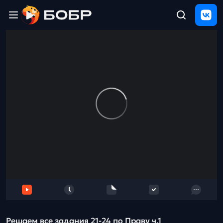
Главная
ЩЕЛЧОК
2026
Полезные
материалы
Проверка
сочинений
Тех
поддержка
Результаты
и
отзыв
Решаем все задания 21-24 по Праву ч.1