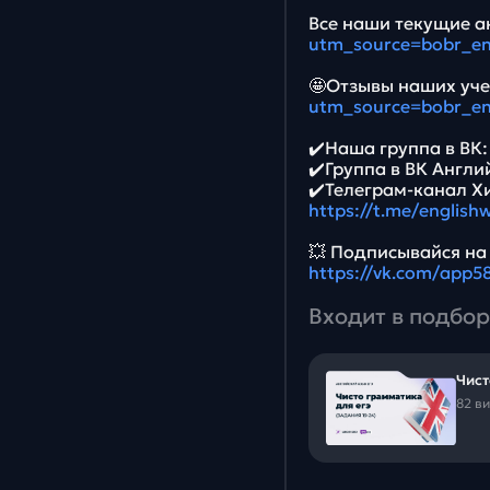
Все наши текущие ак
utm_source=bobr_e
🤩Отзывы наших уче
utm_source=bobr_e
✔️Наша группа в ВК
✔️Группа в ВК Англи
✔️Телеграм-канал Х
https://t.me/english
💥 Подписывайся на
https://vk.com/app
Входит в подбор
Чист
82 в