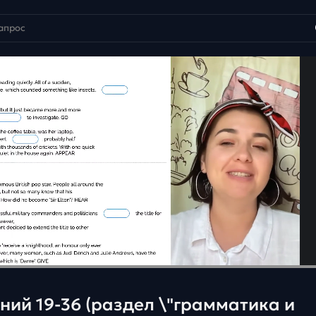
ний 19-36 (раздел \"грамматика и