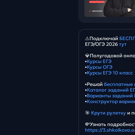
⚠️Подключай
БЕСПЛ
ЕГЭ/ОГЭ 2026
тут
💎Полугодовой онла
▪️
Курсы ЕГЭ
▪️
Курсы ОГЭ
▪️
Курсы ЕГЭ 10 класс
▪️Решай
бесплатные 
▪️
Каталог заданий ЕГ
▪️
Варианты заданий 
▪️
Конструктор вариа
🎯
Крути рулетку
и п
💸Узнать подробност
https://3.shkolkovo.