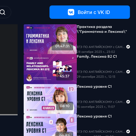
Войти c VK ID
Практика раздела
\"Грамматика и Лексика\"
01:47:31
ЕГЭ ПО АНГЛИЙСКОМУ с САМИРОЙ COOLешовой
28 октября 2023 г., 23:02
Family. Лекcика B2 C1
ЕГЭ ПО АНГЛИЙСКОМУ с САМИРОЙ COOLешовой
45:37
29 сентября 2023 г., 12:13
Лексика уровня С1
ЕГЭ ПО АНГЛИЙСКОМУ с САМИРОЙ COOLешовой
08:10
15 сентября 2023 г., 11:07
Лексика уровня С1
ЕГЭ ПО АНГЛИЙСКОМУ с САМИРОЙ COOLешовой
09:52