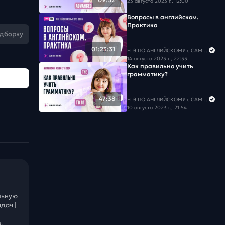
23 августа 2023 г., 12:00
Вопросы в английском.
Практика
одборку
01:23:31
ЕГЭ ПО АНГЛИЙСКОМУ с САМИРОЙ COOLешовой
14 августа 2023 г., 22:33
Как правильно учить
грамматику?
47:38
ЕГЭ ПО АНГЛИЙСКОМУ с САМИРОЙ COOLешовой
10 августа 2023 г., 21:54
льную
дач |
.