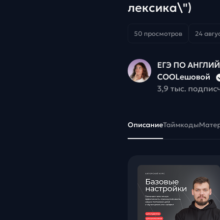
лексика\")
50 просмотров
24 авгус
ЕГЭ ПО АНГЛИ
COOLешовой
3,9 тыс. подпис
Описание
Таймкоды
Мате