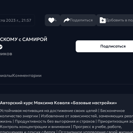
4
Поделиться
Добавить в п
та 2023 г., 21:57
ЙСКОМУ с САМИРОЙ
Подписаться
чиков
риалы
Комментарии
Авторский курс Максима Коваля «Базовые настройки»
Устойчивая мотивация на достижение своих целей | Бесконечное
количество энергии | Избавление от зависимостей, заменяющих реа
жизнь | Продуктивность без выгорания и страхов | Приоритизация за
Контроль концентрации и внимания | Прогресс в учебе, работе,
отношениях и других сферах | Осознанное управление своей жизнью