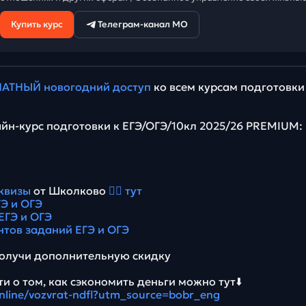
Купить курс
Телеграм-канал МО
АТНЫЙ новогодний доступ
ко всем курсам подготовки
йн-курс подготовки к ЕГЭ/ОГЭ/10кл 2025/26 PREMIUM:
квизы
от Школково
👉🏻 тут
Э и ОГЭ
ЕГЭ и ОГЭ
нтов заданий ЕГЭ и ОГЭ
олучи дополнительную скидку
и о том, как сэкономить деньги можно тут⬇️
online/vozvrat-ndfl?utm_source=bobr_eng