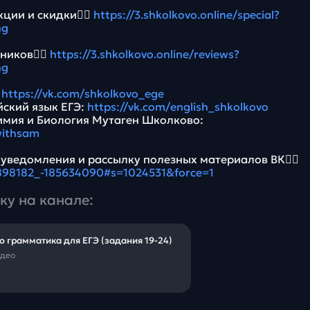
ции и скидки👉🏻
https://3.shkolkovo.online/special?
ng
ников👉🏻
https://3.shkolkovo.online/reviews?
ng
:
https://vk.com/shkolkovo_ege
йский язык ЕГЭ:
https://vk.com/english_shkolkovo
имия и Биология Мутаген Школково:
withsam
 уведомления и рассылку полезных материалов ВК👉🏻
5898182_-185634090#s=1024531&force=1
ку на канале:
о грамматика для ЕГЭ (задания 19-24)
идео