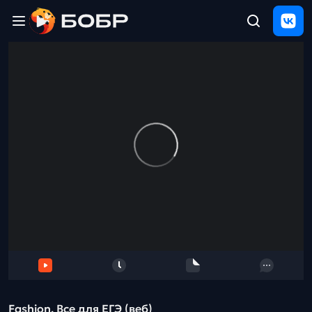
Главная
ЩЕЛЧОК
2026
Полезные
материалы
Проверка
сочинений
Тех
поддержка
Результаты
и
отзыв
Fashion. Все для ЕГЭ (веб)