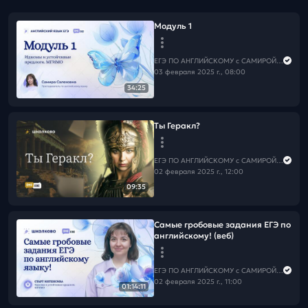
Модуль 1
ЕГЭ ПО АНГЛИЙСКОМУ с САМИРОЙ COOLешовой
03 февраля 2025 г., 08:00
34:25
Ты Геракл?
ЕГЭ ПО АНГЛИЙСКОМУ с САМИРОЙ COOLешовой
02 февраля 2025 г., 12:00
09:35
Самые гробовые задания ЕГЭ по
английскому! (веб)
ЕГЭ ПО АНГЛИЙСКОМУ с САМИРОЙ COOLешовой
02 февраля 2025 г., 11:00
01:14:11