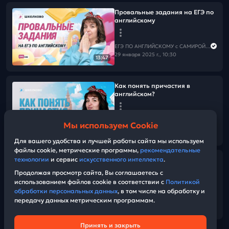
Провальные задания на ЕГЭ по
английскому
ЕГЭ ПО АНГЛИЙСКОМУ с САМИРОЙ COOLешовой
29 января 2025 г., 10:30
13:47
Как понять причастия в
английском?
ЕГЭ ПО АНГЛИЙСКОМУ с САМИРОЙ COOLешовой
Мы используем Cookie
27 января 2025 г., 12:00
09:37
Для вашего удобства и лучшей работы сайта мы используем
файлы cookie, метрические программы,
рекомендательные
технологии
и сервис
искусственного интеллекта
.
Эссе от эксперта
Продолжая просмотр сайта, Вы соглашаетесь с
использованием файлов cookie в соответствии с
Политикой
ЕГЭ ПО АНГЛИЙСКОМУ с САМИРОЙ COOLешовой
обработки персональных данных
, в том числе на обработку и
26 января 2025 г., 12:00
передачу данных метрическим программам.
14:57
Принять и закрыть
Техническая поддержка