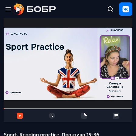
Главная
ЩЕЛЧОК
2026
Полезные
материалы
Проверка
сочинений
Тех
поддержка
Результаты
и
отзыв
Sport. Reading practice. Практика 19-36