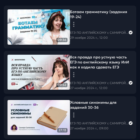
Ботаем грамматику (задания
19-24)
ЕГЭ ПО АНГЛИЙСКОМУ с САМИРОЙ COOLешовой
29 ноября 2024 г., 12:00
09:36
Вся правда про устную часть
ЕГЭ по английскому языку ИлИ
как я ходила сдавать ЕГЭ
ЕГЭ ПО АНГЛИЙСКОМУ с САМИРОЙ COOLешовой
09:52
27 ноября 2024 г., 12:00
Условные синонимы для
заданий 30-36
ЕГЭ ПО АНГЛИЙСКОМУ с САМИРОЙ COOLешовой
27 ноября 2024 г., 09:00
27:13