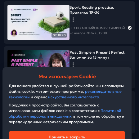
Sport. Reading practice.
Практика 19-36
ЕГЭ ПО АНГЛИЙСКОМУ с САМИРОЙ COOLешовой
26 ноября 2024 г., 13:00
02:18:20
Past Simple и Present Perfect.
Запомни за 15 минут
ЕГЭ ПО АНГЛИЙСКОМУ с САМИРОЙ COOLешовой
Мы используем Cookie
26 ноября 2024 г., 12:00
18:06
Для вашего удобства и лучшей работы сайта мы используем
файлы cookie, метрические программы,
рекомендательные
технологии
и сервис
искусственного интеллекта
.
Как не ошибиться в вопросах
или задание 2 устной части ЕГЭ
Продолжая просмотр сайта, Вы соглашаетесь с
использованием файлов cookie в соответствии с
Политикой
обработки персональных данных
, в том числе на обработку и
ЕГЭ ПО АНГЛИЙСКОМУ с САМИРОЙ COOLешовой
передачу данных метрическим программам.
25 ноября 2024 г., 12:58
08:11
Принять и закрыть
Техническая поддержка