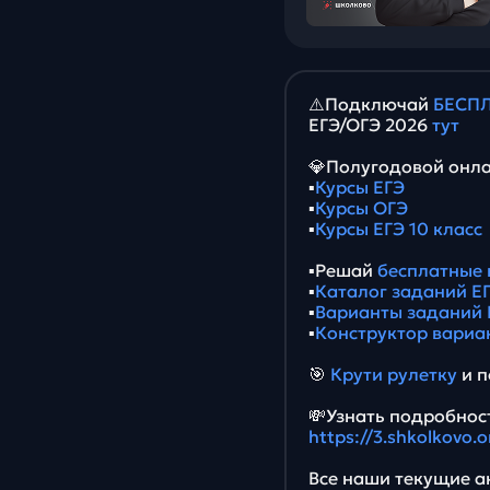
⚠️Подключай
БЕСПЛ
ЕГЭ/ОГЭ 2026
тут
💎Полугодовой онла
▪️
Курсы ЕГЭ
▪️
Курсы ОГЭ
▪️
Курсы ЕГЭ 10 класс
▪️Решай
бесплатные 
▪️
Каталог заданий ЕГ
▪️
Варианты заданий 
▪️
Конструктор вариа
🎯
Крути рулетку
и п
💸Узнать подробност
https://3.shkolkovo.
Все наши текущие ак