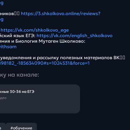
ng
ников👉🏻
https://3.shkolkovo.online/reviews?
ng
:
https://vk.com/shkolkovo_ege
йский язык ЕГЭ:
https://vk.com/english_shkolkovo
имия и Биология Мутаген Школково:
withsam
 уведомления и рассылку полезных материалов ВК👉🏻
5898182_-185634090#s=1024531&force=1
ку на канале:
ные 30-36 на ЕГЭ
идео
р
#обучение