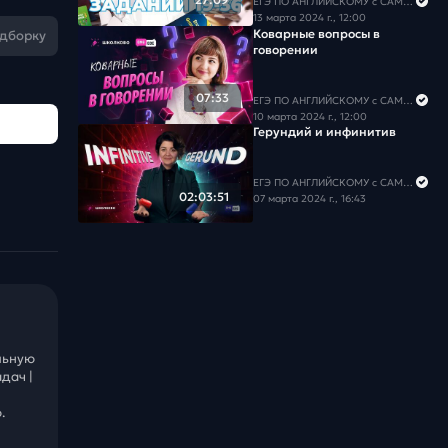
ЕГЭ ПО АНГЛИЙСКОМУ с САМИРОЙ COOLешовой
13 марта 2024 г., 12:00
Коварные вопросы в
одборку
говорении
07:33
ЕГЭ ПО АНГЛИЙСКОМУ с САМИРОЙ COOLешовой
10 марта 2024 г., 12:00
Герундий и инфинитив
ЕГЭ ПО АНГЛИЙСКОМУ с САМИРОЙ COOLешовой
02:03:51
07 марта 2024 г., 16:43
льную
дач |
.