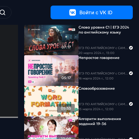
Войти c VK ID
Слова уровня С1 | ЕГЭ 2024
по английскому языку
07:17
ЕГЭ ПО АНГЛИЙСКОМУ с САМИРОЙ COOLешовой
20 марта 2024 г., 13:00
Непростое говорение
ЕГЭ ПО АНГЛИЙСКОМУ с САМИРОЙ COOLешовой
05:17
16 марта 2024 г., 12:00
Словообразование
ЕГЭ ПО АНГЛИЙСКОМУ с САМИРОЙ COOLешовой
05:55
15 марта 2024 г., 12:00
Алгоритм выполнения
заданий 19-36
27:09