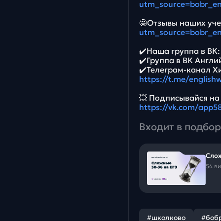
utm_source=bobr_e
🤩Отзывы наших уче
utm_source=bobr_e
✔️Наша группа в ВК
✔️Группа в ВК Англи
✔️Телеграм-канал Х
https://t.me/english
💥 Подписывайся на
https://vk.com/app
Входит в подбор
Слож
54 в
#школково
#боб