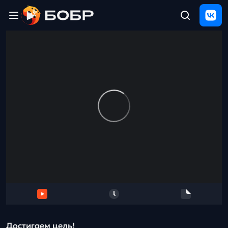
Главная
ЩЕЛЧОК
2026
Полезные
материалы
Проверка
сочинений
Тех
поддержка
Результаты
и
отзыв
Достигаем цель!