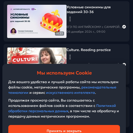
Условные синонимы для
заданий 30-36
ЕГЭ ПО АНГЛИЙСКОМУ с САМИРОЙ COOLешовой
06 декабря 2024 г., 09:00
11:33
Culture. Reading practice
ЕГЭ ПО АНГЛИЙСКОМУ с САМИРОЙ COOLешовой
05 декабря 2024 г., 13:00
Мы используем Cookie
02:08:34
Для вашего удобства и лучшей работы сайта мы используем
файлы cookie, метрические программы,
рекомендательные
технологии
и сервис
искусственного интеллекта
.
Условные синонимы для ЕГЭ по
теме Sport
Продолжая просмотр сайта, Вы соглашаетесь с
использованием файлов cookie в соответствии с
Политикой
обработки персональных данных
, в том числе на обработку и
ЕГЭ ПО АНГЛИЙСКОМУ с САМИРОЙ COOLешовой
передачу данных метрическим программам.
04 декабря 2024 г., 12:00
07:41
Принять и закрыть
Техническая поддержка