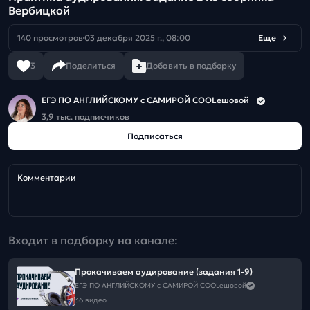
Вербицкой
140 просмотров
03 декабря 2025 г., 08:00
Еще
3
Поделиться
Добавить в подборку
ЕГЭ ПО АНГЛИЙСКОМУ с САМИРОЙ COOLешовой
3,9 тыс. подписчиков
Подписаться
Комментарии
Входит в подборку на канале:
Прокачиваем аудирование (задания 1-9)
ЕГЭ ПО АНГЛИЙСКОМУ с САМИРОЙ COOLешовой
36 видео