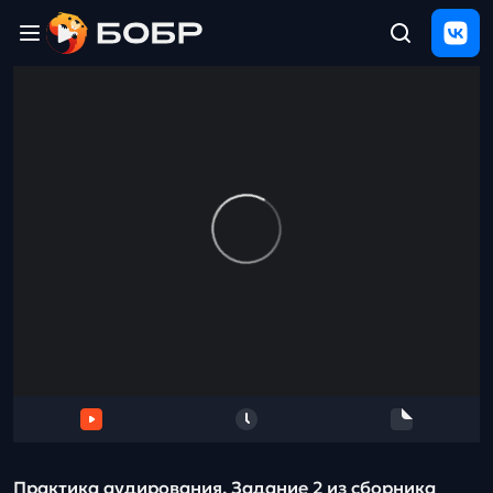
Главная
ЩЕЛЧОК
2026
Полезные
материалы
Проверка
сочинений
Тех
поддержка
Результаты
и
отзыв
Практика аудирования. Задание 2 из сборника