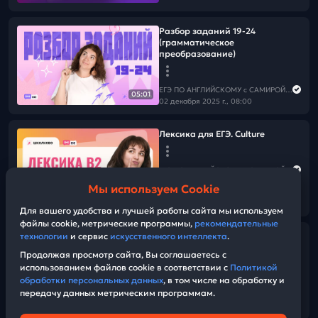
Разбор заданий 19-24
(грамматическое
преобразование)
ЕГЭ ПО АНГЛИЙСКОМУ с САМИРОЙ COOLешовой
05:01
02 декабря 2025 г., 08:00
Лексика для ЕГЭ. Culture
ЕГЭ ПО АНГЛИЙСКОМУ с САМИРОЙ COOLешовой
01 декабря 2025 г., 08:00
Мы используем Cookie
06:27
Для вашего удобства и лучшей работы сайта мы используем
файлы cookie, метрические программы,
рекомендательные
технологии
и сервис
искусственного интеллекта
.
Не позволяй мозгу обесценить
твой труд!
Продолжая просмотр сайта, Вы соглашаетесь с
использованием файлов cookie в соответствии с
Политикой
обработки персональных данных
, в том числе на обработку и
ЕГЭ ПО АНГЛИЙСКОМУ с САМИРОЙ COOLешовой
передачу данных метрическим программам.
30 ноября 2025 г., 12:00
03:20