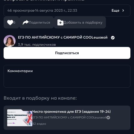
46 просмотров
14 августа 2023 г., 22:33
Еще
6
Поделиться
Добавить в подборку
ЕГЭ ПО АНГЛИЙСКОМУ с САМИРОЙ COOLешовой
3,9 тыс. подписчиков
Подписаться
Комментарии
Входит в подборку на канале:
Чисто грамматика для ЕГЭ (задания 19-24)
ЕГЭ ПО АНГЛИЙСКОМУ с САМИРОЙ COOLешовой
82 видео