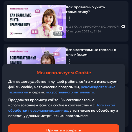
Как правильно учить
грамматику?
ЕГЭ ПО АНГЛИЙСКОМУ с САМИРОЙ COOLешовой
10 августа 2023 г., 21:54
47:38
Вспомогательные глаголы в
английском
ЕГЭ ПО АНГЛИЙСКОМУ с САМИРОЙ COOLешовой
Мы используем Cookie
09 августа 2023 г., 21:54
47:28
Для вашего удобства и лучшей работы сайта мы используем
файлы cookie, метрические программы,
рекомендательные
технологии
и сервис
искусственного интеллекта
.
Какая грамматика нужна для
ЕГЭ? Практика времен.
Продолжая просмотр сайта, Вы соглашаетесь с
использованием файлов cookie в соответствии с
Политикой
обработки персональных данных
, в том числе на обработку и
ЕГЭ ПО АНГЛИЙСКОМУ с САМИРОЙ COOLешовой
передачу данных метрическим программам.
01 августа 2023 г., 22:55
Принять и закрыть
Техническая поддержка