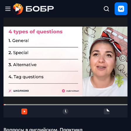
Главная
ЩЕЛЧОК
2026
Полезные
материалы
Проверка
сочинений
Тех
поддержка
Результаты
и
отзыв
Вопросы в английском. Практика