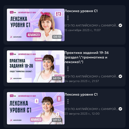
Лексика уровня С1
ЕГЭ ПО АНГЛИЙСКОМУ с САМИРОЙ COOLешовой
15 сентября 2023 г., 11:07
08:10
Практика заданий 19-36
(раздел \"грамматика и
лексика\")
ЕГЭ ПО АНГЛИЙСКОМУ с САМИРОЙ COOLешовой
46:04
24 августа 2023 г., 21:57
Лексика уровня С1
ЕГЭ ПО АНГЛИЙСКОМУ с САМИРОЙ COOLешовой
23 августа 2023 г., 12:00
09:52