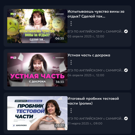
Испытываешь чувство вины за
отдых? Сделай так...
ЕГЭ ПО АНГЛИЙСКОМУ с САМИРОЙ COOLешовой
05 апреля 2025 г., 12:00
06:35
Устная часть с досрока
ЕГЭ ПО АНГЛИЙСКОМУ с САМИРОЙ COOLешовой
04 апреля 2025 г., 12:00
36:33
Итоговый пробник тестовой
части (ролик)
ЕГЭ ПО АНГЛИЙСКОМУ с САМИРОЙ COOLешовой
31 марта 2025 г., 09:00
03:37