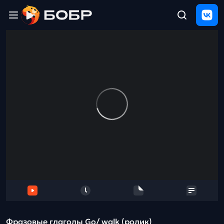
Главная
ЩЕЛЧОК
2026
Полезные
материалы
Проверка
сочинений
Тех
поддержка
Результаты
и
отзыв
Фразовые глаголы Go/ walk (ролик)