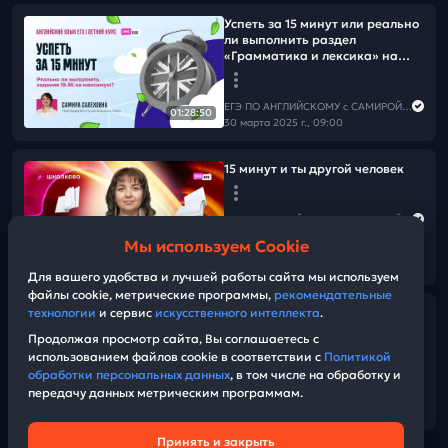
Успеть за 15 минут или реально
ли выполнить раздел
«Грамматика и лексика» на
максимум? (ролик)
ЕГЭ ПО АНГЛИЙСКОМУ с САМИРОЙ COOLешовой
01:28:50
30 марта 2025 г., 09:00
15 минут и ты другой человек
ЕГЭ ПО АНГЛИЙСКОМУ с САМИРОЙ COOLешовой
29 марта 2025 г., 12:00
Мы используем Cookie
05:33
Для вашего удобства и лучшей работы сайта мы используем
файлы cookie, метрические программы,
рекомендательные
технологии
и сервис
искусственного интеллекта
.
Почему не 14? или разбор ЭССЕ
(ролик)
Продолжая просмотр сайта, Вы соглашаетесь с
использованием файлов cookie в соответствии с
Политикой
обработки персональных данных
, в том числе на обработку и
ЕГЭ ПО АНГЛИЙСКОМУ с САМИРОЙ COOLешовой
передачу данных метрическим программам.
29 марта 2025 г., 12:00
12:12
Принять и закрыть
Техническая поддержка