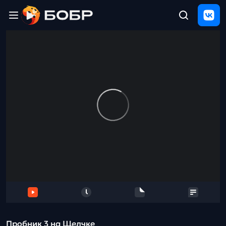
Главная
ЩЕЛЧОК
2026
Полезные
материалы
Проверка
сочинений
Тех
поддержка
Результаты
и
отзыв
Пробник 3 на Щелчке