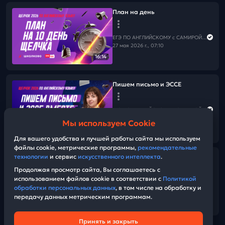
План на день
ЕГЭ ПО АНГЛИЙСКОМУ с САМИРОЙ COOLешовой
27 мая 2026 г., 07:10
16:14
Пишем письмо и ЭССЕ
ЕГЭ ПО АНГЛИЙСКОМУ с САМИРОЙ COOLешовой
26 мая 2026 г., 12:00
Мы используем Cookie
01:53:38
Для вашего удобства и лучшей работы сайта мы используем
файлы cookie, метрические программы,
рекомендательные
технологии
и сервис
искусственного интеллекта
.
Фразовые глаголы от Вербицкой
Продолжая просмотр сайта, Вы соглашаетесь с
использованием файлов cookie в соответствии с
Политикой
ЕГЭ ПО АНГЛИЙСКОМУ с САМИРОЙ COOLешовой
обработки персональных данных
, в том числе на обработку и
26 мая 2026 г., 08:15
передачу данных метрическим программам.
32:11
Принять и закрыть
Техническая поддержка