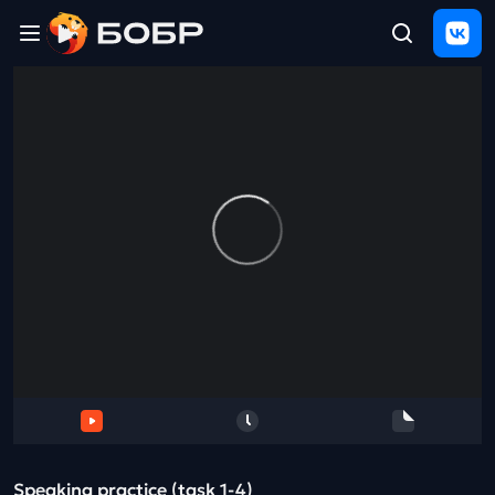
Главная
ЩЕЛЧОК
2026
Полезные
материалы
Проверка
сочинений
Тех
поддержка
Результаты
и
отзыв
Speaking practice (task 1-4)