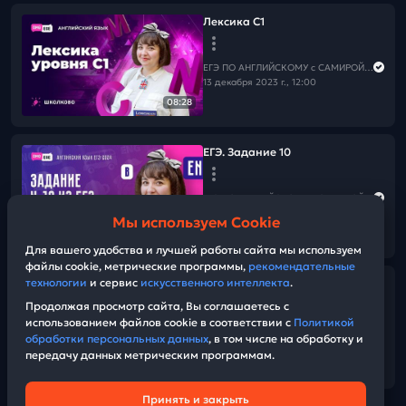
Лексика С1
ЕГЭ ПО АНГЛИЙСКОМУ с САМИРОЙ COOLешовой
13 декабря 2023 г., 12:00
08:28
ЕГЭ. Задание 10
ЕГЭ ПО АНГЛИЙСКОМУ с САМИРОЙ COOLешовой
03 декабря 2023 г., 09:00
Мы используем Cookie
14:03
Для вашего удобства и лучшей работы сайта мы используем
файлы cookie, метрические программы,
рекомендательные
технологии
и сервис
искусственного интеллекта
.
Speaking, task 2 (вопросы)
Продолжая просмотр сайта, Вы соглашаетесь с
использованием файлов cookie в соответствии с
Политикой
ЕГЭ ПО АНГЛИЙСКОМУ с САМИРОЙ COOLешовой
обработки персональных данных
, в том числе на обработку и
26 ноября 2023 г., 12:00
передачу данных метрическим программам.
03:08
Принять и закрыть
Техническая поддержка