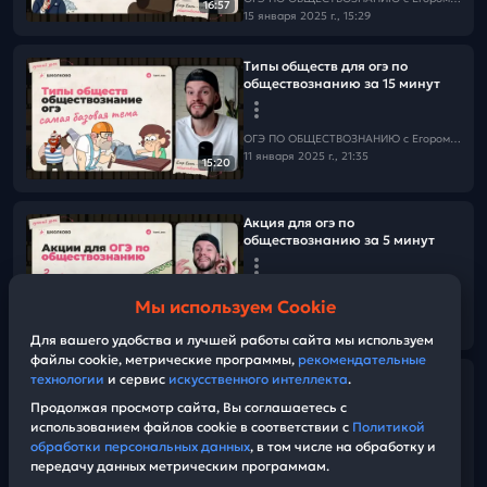
16:57
15 января 2025 г., 15:29
Типы обществ для огэ по
обществознанию за 15 минут
ОГЭ ПО ОБЩЕСТВОЗНАНИЮ c Егором Кантом
11 января 2025 г., 21:35
15:20
Акция для огэ по
обществознанию за 5 минут
ОГЭ ПО ОБЩЕСТВОЗНАНИЮ c Егором Кантом
Мы используем Cookie
10 января 2025 г., 19:16
08:37
Для вашего удобства и лучшей работы сайта мы используем
файлы cookie, метрические программы,
рекомендательные
технологии
и сервис
искусственного интеллекта
.
Источники права для ОГЭ по
обществознанию за 10 минут
Продолжая просмотр сайта, Вы соглашаетесь с
использованием файлов cookie в соответствии с
Политикой
обработки персональных данных
, в том числе на обработку и
ОГЭ ПО ОБЩЕСТВОЗНАНИЮ c Егором Кантом
передачу данных метрическим программам.
25 декабря 2024 г., 19:24
12:47