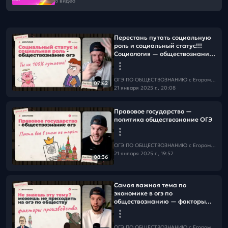
8 видео
Перестань путать социальную
роль и социальный статус!!!
Социология — обществознание
ОГЭ
ОГЭ ПО ОБЩЕСТВОЗНАНИЮ c Егором Кантом
07:42
21 января 2025 г., 20:08
Правовое государство —
политика обществознание ОГЭ
ОГЭ ПО ОБЩЕСТВОЗНАНИЮ c Егором Кантом
21 января 2025 г., 19:52
08:36
Самая важная тема по
экономике в огэ по
обществознанию — факторы
производства за 15 минут
ОГЭ ПО ОБЩЕСТВОЗНАНИЮ c Егором Кантом