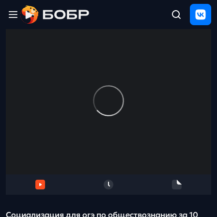
Главная
ЩЕЛЧОК
2026
Полезные
материалы
Проверка
сочинений
Тех
поддержка
Результаты
и
отзыв
Социализация для огэ по обществознанию за 10