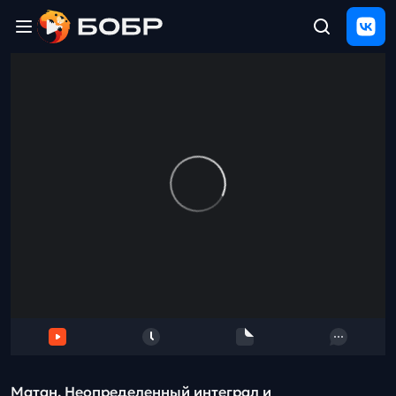
Главная
ЩЕЛЧОК
2026
Полезные
материалы
Проверка
сочинений
Тех
поддержка
Результаты
и
отзыв
Матан. Неопределенный интеграл и