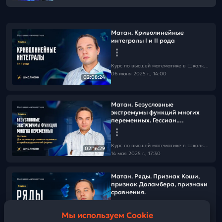
Матан. Криволинейные
интегралы I и II рода
Курс по высшей математике в Школково с Антоном Загривиным
06 июня 2025 г., 14:00
02:08:24
Матан. Безусловные
экстремумы функций многих
переменных. Гессиан.
Достаточное условие
экстремума.
Курс по высшей математике в Школково с Антоном Загривиным
02:16:29
14 мая 2025 г., 17:30
Матан. Ряды. Признак Коши,
признак Даламбера, признаки
сравнения.
Мы используем Cookie
Курс по высшей математике в Школково с Антоном Загривиным
02:10:35