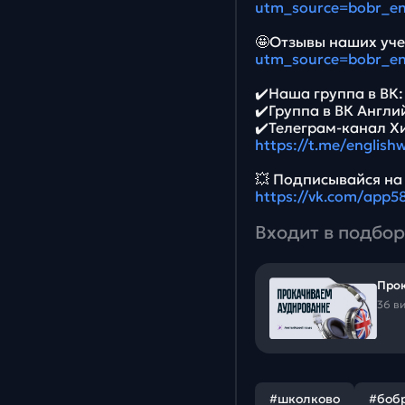
utm_source=bobr_e
🤩Отзывы наших уче
utm_source=bobr_e
✔️Наша группа в ВК
✔️Группа в ВК Англи
✔️Телеграм-канал Х
https://t.me/english
💥 Подписывайся на
https://vk.com/app
Входит в подбор
Прок
36 в
#школково
#боб