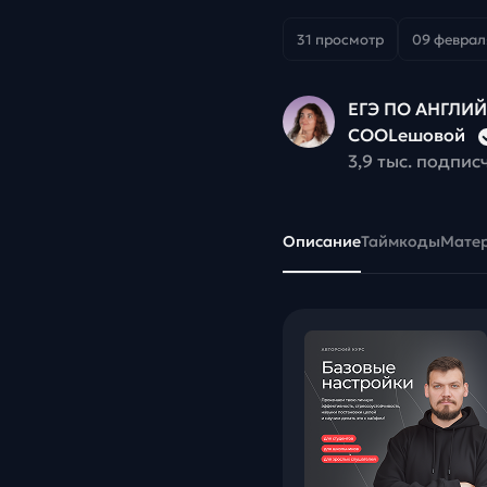
31 просмотр
09 февраля
ЕГЭ ПО АНГЛИ
COOLешовой
3,9 тыс. подпис
Описание
Таймкоды
Мате