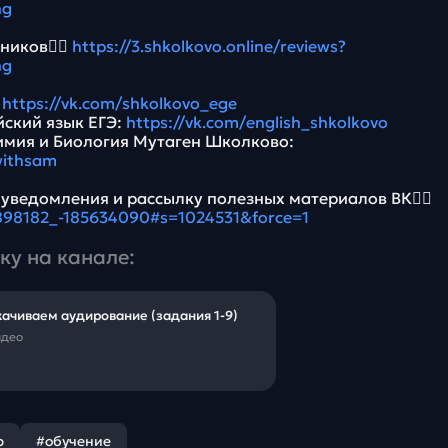
ng
ников👉🏻
https://3.shkolkovo.online/reviews?
ng
:
https://vk.com/shkolkovo_ege
йский язык ЕГЭ:
https://vk.com/english_shkolkovo
имия и Биология Мутаген Школково:
withsam
 уведомления и рассылку полезных материалов ВК👉🏻
5898182_-185634090#s=1024531&force=1
ку на канале:
ачиваем аудирование (задания 1-9)
идео
р
#обучение