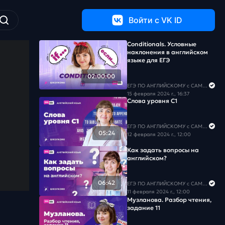
Войти c VK ID
Conditionals. Условные
наклонения в английском
языке для ЕГЭ
02:00:00
ЕГЭ ПО АНГЛИЙСКОМУ с САМИРОЙ COOLешовой
15 февраля 2024 г., 16:37
Слова уровня С1
ЕГЭ ПО АНГЛИЙСКОМУ с САМИРОЙ COOLешовой
05:24
12 февраля 2024 г., 12:00
Как задать вопросы на
английском?
06:42
ЕГЭ ПО АНГЛИЙСКОМУ с САМИРОЙ COOLешовой
11 февраля 2024 г., 12:00
Музланова. Разбор чтения,
задание 11