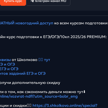
Купить курс
Телеграм-канал МО
АТНЫЙ новогодний доступ
ко всем курсам подготовки
йн-курс подготовки к ЕГЭ/ОГЭ/10кл 2025/26 PREMIUM:
квизы
от Школково
👉🏻 тут
Э и ОГЭ
ЕГЭ и ОГЭ
нтов заданий ЕГЭ и ОГЭ
олучи дополнительную скидку
и о том, как сэкономить деньги можно тут⬇️
online/vozvrat-ndfl?utm_source=bobr_eng
ции и скидки👉🏻
https://3.shkolkovo.online/special?