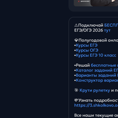
⚠️Подключай
БЕСПЛ
ЕГЭ/ОГЭ 2026
тут
💎Полугодовой онла
▪️
Курсы ЕГЭ
▪️
Курсы ОГЭ
▪️
Курсы ЕГЭ 10 класс
▪️Решай
бесплатные 
▪️
Каталог заданий ЕГ
▪️
Варианты заданий 
▪️
Конструктор вариа
🎯
Крути рулетку
и п
💸Узнать подробност
https://3.shkolkovo.
Все наши текущие ак