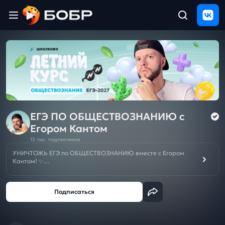
Главная
ЩЕЛЧОК
2026
Полезные
материалы
Проверка
сочинений
ЕГЭ ПО ОБЩЕСТВОЗНАНИЮ c
Егором Кантом
Тех
13 тыс. подписчиков
поддержка
УНИЧТОЖЬ ЕГЭ по ОБЩЕСТВОЗНАНИЮ вместе с Егором
Кантом! ✨
САМЫЙ СОК для подготовки к ЕГЭ по обществознанию ты
Результаты
найдешь тут! От базовых понятий до углубленного анализа
и
тем, которые помогут тебе набрать 90+ баллов! 🔥
отзыв
Это лучше, чем репетитор по ЕГЭ!
С нами ты сможешь разобраться в любых заданиях ЕГЭ по
обществу и уверенно сдать экзамен на тот балл, который