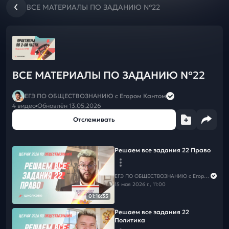
мечтаешь! 💯
ВСЕ МАТЕРИАЛЫ ПО ЗАДАНИЮ №22
Курс подготовки к ЕГЭ-2026 по обществознанию с Егором
Алексеевичем
🚨ПОДКЛЮЧИ ЩЕЛЧОК к ЕГЭ/ОГЭ 2026 БЕСПЛАТНО ➡️
🦫
ВК
или
🦫
Telegram
ВСЕ МАТЕРИАЛЫ ПО ЗАДАНИЮ №22
☀️Летний курс подготовки к ЕГЭ/ОГЭ-2027❗️БЕСПЛАТНО при
покупке Годового курса к ЕГЭ/ОГЭ/10кл на новый учебный
ЕГЭ ПО ОБЩЕСТВОЗНАНИЮ c Егором Кантом
год 26/27!
4 видео
Обновлён 13.05.2026
⛱
ЕГЭ
Отслеживать
⛱
ОГЭ
Годовой курс подготовки к ЕГЭ/ОГЭ и 10кл "Время Первых"
на новый учебный год 2026/2027! САМЫЕ ВЫГОДНЫЕ
Решаем все задания 22 Право
УСЛОВИЯ И ЦЕНЫ🚀 Подключайся сейчас, не жди сентября!
⤵️
ЕГЭ ПО ОБЩЕСТВОЗНАНИЮ c Егором Кантом
🌏
ЕГЭ
15 мая 2026 г., 11:00
🌏
ОГЭ
01:16:35
🌏
10 классы
Решаем все задания 22
✨Чтобы не пропустить следующий вебинар
подпишись на
Политика
рассылку