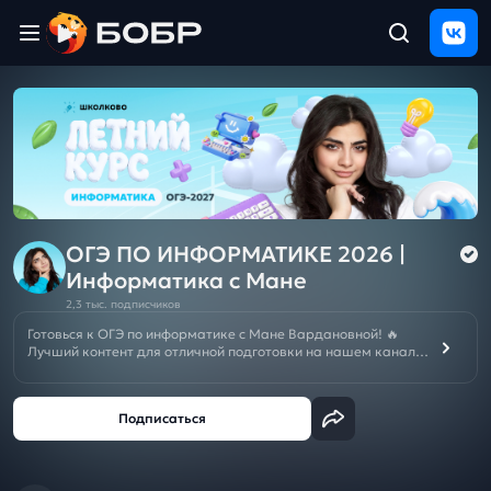
Главная
ЩЕЛЧОК
2026
Полезные
материалы
Проверка
сочинений
ОГЭ ПО ИНФОРМАТИКЕ 2026 |
Информатика с Мане
Тех
2,3 тыс. подписчиков
поддержка
Готовься к ОГЭ по информатике с Мане Вардановной! 🔥
Лучший контент для отличной подготовки на нашем канале.
Реши любые задания ОГЭ и получи 5! 🤗
Результаты
и
🚨ПОДКЛЮЧИ ЩЕЛЧОК к ЕГЭ/ОГЭ 2026 БЕСПЛАТНО ➡️
отзыв
👁‍🗨
ВК
ИЛИ
👁‍🗨
ТГ