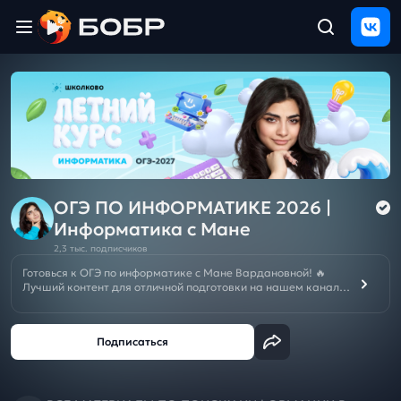
Главная
ЩЕЛЧОК
2026
Полезные
материалы
Проверка
сочинений
ОГЭ ПО ИНФОРМАТИКЕ 2026 |
Информатика с Мане
Тех
2,3 тыс. подписчиков
поддержка
Готовься к ОГЭ по информатике с Мане Вардановной! 🔥
Лучший контент для отличной подготовки на нашем канале.
Реши любые задания ОГЭ и получи 5! 🤗
Результаты
и
🚨ПОДКЛЮЧИ ЩЕЛЧОК к ЕГЭ/ОГЭ 2026 БЕСПЛАТНО ➡️
отзыв
👁‍🗨
ВК
ИЛИ
👁‍🗨
ТГ