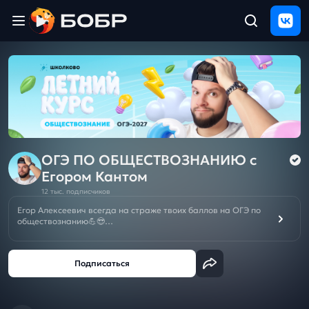
Главная
ЩЕЛЧОК
2026
Полезные
материалы
Проверка
сочинений
ОГЭ ПО ОБЩЕСТВОЗНАНИЮ c
Егором Кантом
Тех
12 тыс. подписчиков
поддержка
Егор Алексеевич всегда на страже твоих баллов на ОГЭ по
обществознанию💪😎
Результаты
Смотри кайфовые вебы, добавляй в свою копилку полезную
и
теорию, самые быстрые решения и крутые лайфхаки для
отзыв
успешной сдачи. Гоу вместе за пятерочкой на экзамене!
☀️Летний курс подготовки к ЕГЭ/ОГЭ-2027❗️БЕСПЛАТНО при
покупке Годового курса к ЕГЭ/ОГЭ/10кл на новый учебный