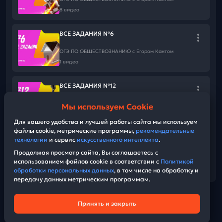
📲
ТГ
📲
Макс
8 видео
ВСЕ ЗАДАНИЯ №6
ОГЭ ПО ОБЩЕСТВОЗНАНИЮ c Егором Кантом
1 видео
ВСЕ ЗАДАНИЯ №12
ОГЭ ПО ОБЩЕСТВОЗНАНИЮ c Егором Кантом
Мы используем Cookie
7 видео
Для вашего удобства и лучшей работы сайта мы используем
файлы cookie, метрические программы,
рекомендательные
ВСЕ ЗАДАНИЯ №21-24
технологии
и сервис
искусственного интеллекта
.
Продолжая просмотр сайта, Вы соглашаетесь с
ОГЭ ПО ОБЩЕСТВОЗНАНИЮ c Егором Кантом
использованием файлов cookie в соответствии с
Политикой
11 видео
обработки персональных данных
, в том числе на обработку и
передачу данных метрическим программам.
Принять и закрыть
Техническая поддержка
© Bobr.video
Политика конфиденциальности
2026
| Build:
Пользовательское соглашение