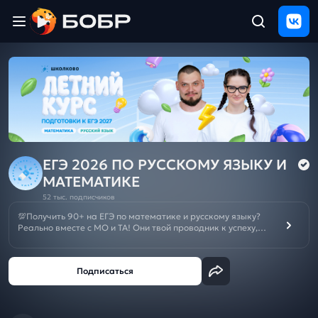
Главная
ЩЕЛЧОК
2026
Полезные
материалы
Проверка
сочинений
ЕГЭ 2026 ПО РУССКОМУ ЯЗЫКУ И
МАТЕМАТИКЕ
Тех
52 тыс. подписчиков
поддержка
💯Получить 90+ на ЕГЭ по математике и русскому языку?
Реально вместе с МО и ТА! Они твой проводник к успеху,
МОщная подготовка с нуля и решение любых задач.
Результаты
Отменяй репетиторов и подписывайся на канал👨‍💻
и
отзыв
Летний курс подготовки к ОГЭ/ЕГЭ 2027:
ЕГЭ
🌼
ОГЭ
🌼