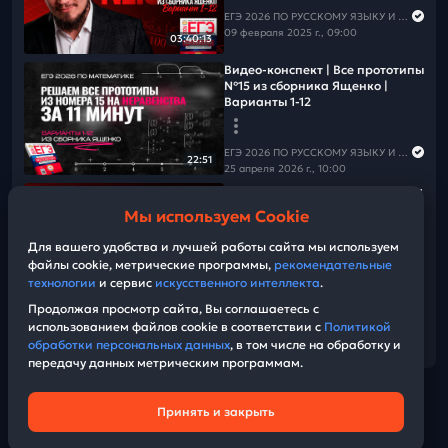
ЕГЭ 2026 ПО РУССКОМУ ЯЗЫКУ И МАТЕМАТИКЕ
09 февраля 2025 г., 09:00
03:40:13
Видео-конспект | Все прототипы
№15 из сборника Ященко |
Варианты 1-12
ЕГЭ 2026 ПО РУССКОМУ ЯЗЫКУ И МАТЕМАТИКЕ
22:51
25 апреля 2026 г., 10:00
Все прототипы №15 из сборника
Ященко | Варианты 13-24
Мы используем Cookie
Для вашего удобства и лучшей работы сайта мы используем
ЕГЭ 2026 ПО РУССКОМУ ЯЗЫКУ И МАТЕМАТИКЕ
файлы cookie, метрические программы,
рекомендательные
23 февраля 2025 г., 09:00
03:42:14
технологии
и сервис
искусственного интеллекта
.
Продолжая просмотр сайта, Вы соглашаетесь с
использованием файлов cookie в соответствии с
Политикой
Показать еще
обработки персональных данных
, в том числе на обработку и
передачу данных метрическим программам.
Принять и закрыть
Техническая поддержка
© Bobr.video
Политика конфиденциальности
2026
| Build:
Пользовательское соглашение