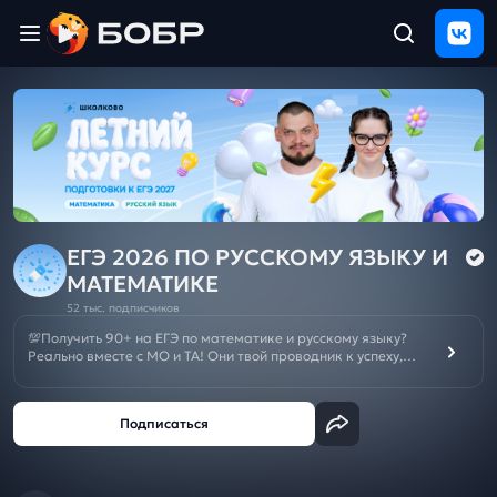
Главная
ЩЕЛЧОК
2026
Полезные
материалы
Проверка
сочинений
ЕГЭ 2026 ПО РУССКОМУ ЯЗЫКУ И
МАТЕМАТИКЕ
Тех
52 тыс. подписчиков
поддержка
💯Получить 90+ на ЕГЭ по математике и русскому языку?
Реально вместе с МО и ТА! Они твой проводник к успеху,
МОщная подготовка с нуля и решение любых задач.
Результаты
Отменяй репетиторов и подписывайся на канал👨‍💻
и
отзыв
Летний курс подготовки к ОГЭ/ЕГЭ 2027:
ЕГЭ
🌼
ОГЭ
🌼