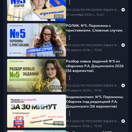
📲
Группа ВК
📲
Канал в MAX
⚠️Чтобы не пропустить вебинары и полезную информацию
ЕГЭ 2026 ПО РУССКОМУ ЯЗЫКУ И МАТЕМАТИКЕ
по русскому языку,
подпишись на рассылку
27 сентября 2024 г., 14:45
25:51
РОЛИК. №5. Паронимы с
приставками. Сложные случаи.
ЕГЭ 2026 ПО РУССКОМУ ЯЗЫКУ И МАТЕМАТИКЕ
30 апреля 2026 г., 13:00
23:30
Разбор новых заданий №5 из
сборника Р.А. Дощинского 2026
(36 вариантов).
ЕГЭ 2026 ПО РУССКОМУ ЯЗЫКУ И МАТЕМАТИКЕ
01:32:34
30 апреля 2026 г., 13:00
Видеоконспект. №5. Паронимы.
Сборник под редакцией Р.А.
Дощинского (36 вариантов)
ЕГЭ 2026 ПО РУССКОМУ ЯЗЫКУ И МАТЕМАТИКЕ
30:39
30 апреля 2026 г., 13:00