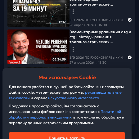
тригонометрические
уравнения. Решаем прототипы
ФИПИ
ЕГЭ 2026 ПО РУССКОМУ ЯЗЫКУ И МАТЕМАТИКЕ
19:12
28 апреля 2026 г., 16:00
Элементарные уравнения с tg и
ctg | Методы решения
тригонометрических
уравнений | Часть 1
ЕГЭ 2026 ПО РУССКОМУ ЯЗЫКУ И МАТЕМАТИКЕ
02:34:59
27 апреля 2026 г., 13:30
Видео-конспект |
Элементарные уравнения с tg и
Мы используем Cookie
ctg | Методы решения
тригонометрических
Для вашего удобства и лучшей работы сайта мы используем
уравнений
файлы cookie, метрические программы,
рекомендательные
ЕГЭ 2026 ПО РУССКОМУ ЯЗЫКУ И МАТЕМАТИКЕ
25:14
технологии
и сервис
искусственного интеллекта
.
28 апреля 2026 г., 16:00
Продолжая просмотр сайта, Вы соглашаетесь с
использованием файлов cookie в соответствии с
Политикой
Показать еще
обработки персональных данных
, в том числе на обработку и
передачу данных метрическим программам.
Принять и закрыть