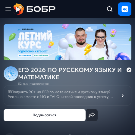
Главная
ЩЕЛЧОК
2026
Полезные
материалы
Проверка
сочинений
ЕГЭ 2026 ПО РУССКОМУ ЯЗЫКУ И
МАТЕМАТИКЕ
Тех
52 тыс. подписчиков
поддержка
💯Получить 90+ на ЕГЭ по математике и русскому языку?
Реально вместе с МО и ТА! Они твой проводник к успеху,
МОщная подготовка с нуля и решение любых задач.
Результаты
Отменяй репетиторов и подписывайся на канал👨‍💻
и
отзыв
Летний курс подготовки к ОГЭ/ЕГЭ 2027:
ЕГЭ
🌼
ОГЭ
🌼