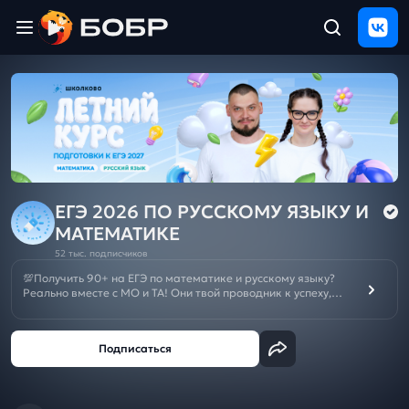
Главная
ЩЕЛЧОК
2026
Полезные
материалы
Проверка
сочинений
ЕГЭ 2026 ПО РУССКОМУ ЯЗЫКУ И
МАТЕМАТИКЕ
Тех
52 тыс. подписчиков
поддержка
💯Получить 90+ на ЕГЭ по математике и русскому языку?
Реально вместе с МО и ТА! Они твой проводник к успеху,
МОщная подготовка с нуля и решение любых задач.
Результаты
Отменяй репетиторов и подписывайся на канал👨‍💻
и
отзыв
Летний курс подготовки к ОГЭ/ЕГЭ 2027:
ЕГЭ
🌼
ОГЭ
🌼