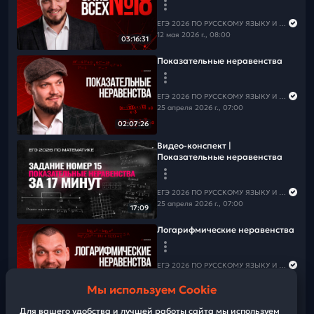
📲
Группа ВК
📲
Канал в MAX
⚠️Чтобы не пропустить вебинары и полезную информацию
ЕГЭ 2026 ПО РУССКОМУ ЯЗЫКУ И МАТЕМАТИКЕ
по русскому языку,
подпишись на рассылку
12 мая 2026 г., 08:00
03:16:31
Показательные неравенства
ЕГЭ 2026 ПО РУССКОМУ ЯЗЫКУ И МАТЕМАТИКЕ
25 апреля 2026 г., 07:00
02:07:26
Видео-конспект |
Показательные неравенства
ЕГЭ 2026 ПО РУССКОМУ ЯЗЫКУ И МАТЕМАТИКЕ
25 апреля 2026 г., 07:00
17:09
Логарифмические неравенства
ЕГЭ 2026 ПО РУССКОМУ ЯЗЫКУ И МАТЕМАТИКЕ
25 апреля 2026 г., 08:00
Мы используем Cookie
01:44:03
Для вашего удобства и лучшей работы сайта мы используем