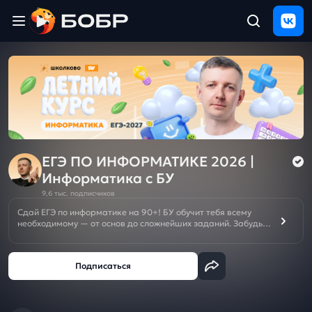
Главная
ЩЕЛЧОК
2026
Полезные
материалы
Проверка
сочинений
ЕГЭ ПО ИНФОРМАТИКЕ 2026 |
Информатика с БУ
Тех
9,6 тыс. подписчиков
поддержка
Сдай ЕГЭ по информатике на 90+! БУ обучит тебя всему
необходимому — от основ до сложнейших заданий. Забудь о
репетиторах — лучшая подготовка здесь!👇
Результаты
и
🚨ПОДКЛЮЧИ ЩЕЛЧОК к ЕГЭ/ОГЭ 2026 БЕСПЛАТНО ➡️
отзыв
👁‍🗨
ВК
ИЛИ
👁‍🗨
ТГ