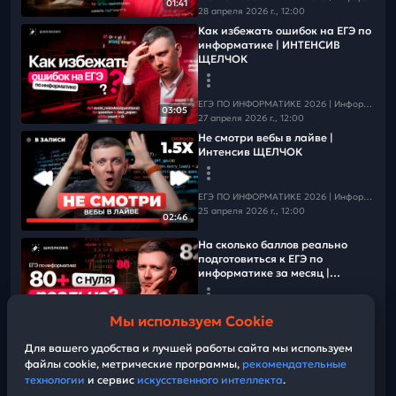
01:41
28 апреля 2026 г., 12:00
Как избежать ошибок на ЕГЭ по
информатике | ИНТЕНСИВ
ЩЕЛЧОК
ЕГЭ ПО ИНФОРМАТИКЕ 2026 | Информатика с БУ
03:05
27 апреля 2026 г., 12:00
Не смотри вебы в лайве |
Интенсив ЩЕЛЧОК
ЕГЭ ПО ИНФОРМАТИКЕ 2026 | Информатика с БУ
25 апреля 2026 г., 12:00
02:46
На сколько баллов реально
подготовиться к ЕГЭ по
информатике за месяц |
Интенсив ЩЕЛЧОК
ЕГЭ ПО ИНФОРМАТИКЕ 2026 | Информатика с БУ
Мы используем Cookie
01:52
24 апреля 2026 г., 12:00
Для вашего удобства и лучшей работы сайта мы используем
Большой плюс ЕГЭ по
файлы cookie, метрические программы,
рекомендательные
информатике | Интенсив
ЩЕЛЧОК
технологии
и сервис
искусственного интеллекта
.