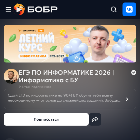
Главная
ЩЕЛЧОК
2026
Полезные
материалы
Проверка
сочинений
ЕГЭ ПО ИНФОРМАТИКЕ 2026 |
Информатика с БУ
Тех
9,6 тыс. подписчиков
поддержка
Сдай ЕГЭ по информатике на 90+! БУ обучит тебя всему
необходимому — от основ до сложнейших заданий. Забудь о
репетиторах — лучшая подготовка здесь!👇
Результаты
и
🚨ПОДКЛЮЧИ ЩЕЛЧОК к ЕГЭ/ОГЭ 2026 БЕСПЛАТНО ➡️
отзыв
👁‍🗨
ВК
ИЛИ
👁‍🗨
ТГ