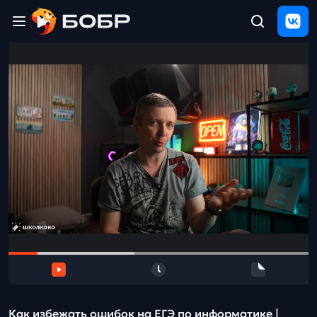
Главная
ЩЕЛЧОК
2026
Полезные
материалы
Проверка
сочинений
Тех
поддержка
Результаты
и
отзыв
Как избежать ошибок на ЕГЭ по информатике |