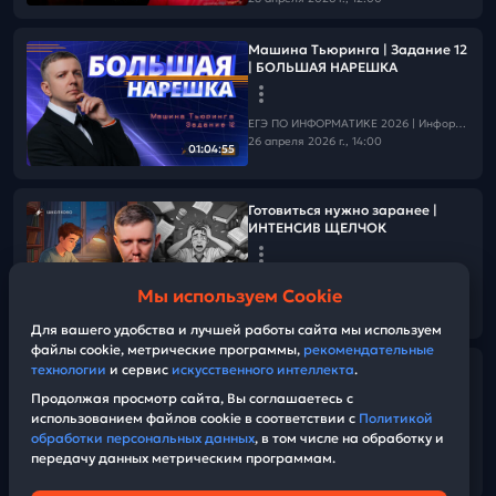
Машина Тьюринга | Задание 12
| БОЛЬШАЯ НАРЕШКА
ЕГЭ ПО ИНФОРМАТИКЕ 2026 | Информатика с БУ
26 апреля 2026 г., 14:00
01:04:55
Готовиться нужно заранее |
ИНТЕНСИВ ЩЕЛЧОК
ЕГЭ ПО ИНФОРМАТИКЕ 2026 | Информатика с БУ
Мы используем Cookie
26 апреля 2026 г., 12:00
02:34
Для вашего удобства и лучшей работы сайта мы используем
файлы cookie, метрические программы,
рекомендательные
технологии
и сервис
искусственного интеллекта
.
Не смотри вебы в лайве |
Интенсив ЩЕЛЧОК
Продолжая просмотр сайта, Вы соглашаетесь с
использованием файлов cookie в соответствии с
Политикой
обработки персональных данных
, в том числе на обработку и
ЕГЭ ПО ИНФОРМАТИКЕ 2026 | Информатика с БУ
передачу данных метрическим программам.
25 апреля 2026 г., 12:00
02:46