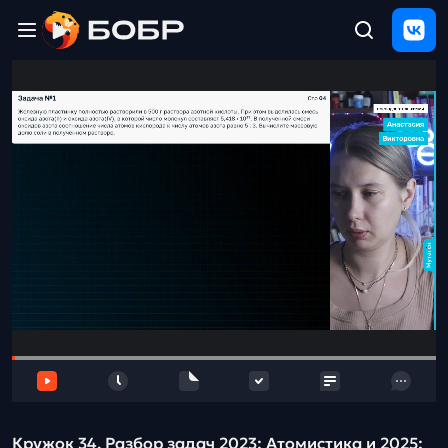
Главная
ЩЕЛЧОК
2026
Полезные
материалы
Проверка
сочинений
Тех
поддержка
Результаты
и
отзыв
Кружок 34. Разбор задач 2023: Атомистика и 2025: