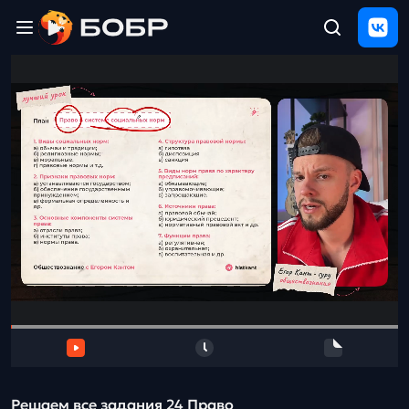
Главная
ЩЕЛЧОК
2026
Полезные
материалы
Проверка
сочинений
Тех
поддержка
Результаты
и
отзыв
Решаем все задания 24 Право