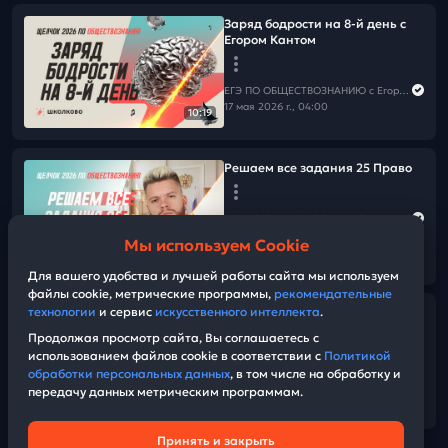
Заряд бодрости на 8-й день с
Егором Кантом
ЕГЭ ПО ОБЩЕСТВОЗНАНИЮ c Егором Кантом
17 мая 2026 г., 04:00
10:19
Решаем все задания 25 Право
ЕГЭ ПО ОБЩЕСТВОЗНАНИЮ c Егором Кантом
16 мая 2026 г., 11:00
Мы используем Cookie
03:32:08
Для вашего удобства и лучшей работы сайта мы используем
файлы cookie, метрические программы,
рекомендательные
технологии
и сервис
искусственного интеллекта
.
Заряд бодрости на 7-й день с
Егором Кантом
Продолжая просмотр сайта, Вы соглашаетесь с
использованием файлов cookie в соответствии с
Политикой
обработки персональных данных
, в том числе на обработку и
ЕГЭ ПО ОБЩЕСТВОЗНАНИЮ c Егором Кантом
передачу данных метрическим программам.
16 мая 2026 г., 04:00
12:30
Принять и закрыть
Техническая поддержка