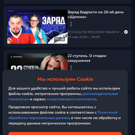
Заряд бодрости на 28-ой день
«Щелчка»
ЕГЭ 2026 ПО РУССКОМУ ЯЗЫКУ И МАТЕМАТИКЕ
30 мая 2026 г., 06:00
50:46
22 ступень. О стадии
сокрушения
ЕГЭ 2026 ПО РУССКОМУ ЯЗЫКУ И МАТЕМАТИКЕ
Мы используем Cookie
29 мая 2026 г., 14:30
10:53
Для вашего удобства и лучшей работы сайта мы используем
файлы cookie, метрические программы,
рекомендательные
технологии
и сервис
искусственного интеллекта
.
Заряд бодрости на 27-ой день
«Щелчка»
Продолжая просмотр сайта, Вы соглашаетесь с
использованием файлов cookie в соответствии с
Политикой
обработки персональных данных
, в том числе на обработку и
ЕГЭ 2026 ПО РУССКОМУ ЯЗЫКУ И МАТЕМАТИКЕ
передачу данных метрическим программам.
29 мая 2026 г., 06:00
28:32