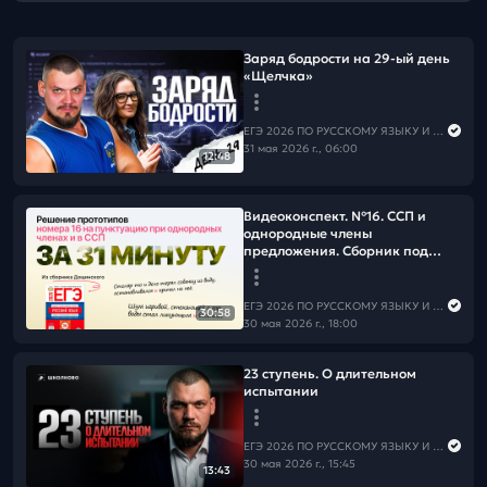
Заряд бодрости на 29-ый день
«Щелчка»
ЕГЭ 2026 ПО РУССКОМУ ЯЗЫКУ И МАТЕМАТИКЕ
31 мая 2026 г., 06:00
12:48
Видеоконспект. №16. ССП и
однородные члены
предложения. Сборник под
редакцией Р.А. Дощинского (36
вариантов, вар. 19-36)
ЕГЭ 2026 ПО РУССКОМУ ЯЗЫКУ И МАТЕМАТИКЕ
30:58
30 мая 2026 г., 18:00
23 ступень. О длительном
испытании
ЕГЭ 2026 ПО РУССКОМУ ЯЗЫКУ И МАТЕМАТИКЕ
30 мая 2026 г., 15:45
13:43