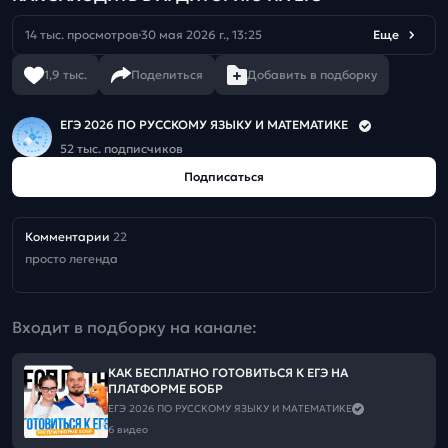
14 тыс. просмотров
30 мая 2026 г., 13:25
Еще
1,9 тыс.
Поделиться
Добавить в подборку
ЕГЭ 2026 ПО РУССКОМУ ЯЗЫКУ И МАТЕМАТИКЕ
52 тыс. подписчиков
Подписаться
Комментарии
22
просто легенда
Входит в подборку на канале:
КАК БЕСПЛАТНО ГОТОВИТЬСЯ К ЕГЭ НА
ПЛАТФОРМЕ БОБР
ЕГЭ 2026 ПО РУССКОМУ ЯЗЫКУ И МАТЕМАТИКЕ
6 видео