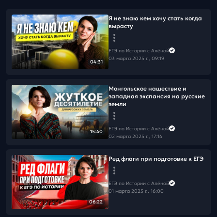
Я не знаю кем хочу стать когда
вырасту
ЕГЭ по Истории с Алёной
03 марта 2025 г., 09:19
04:31
Монгольское нашествие и
западная экспансия на русские
земли
ЕГЭ по Истории с Алёной
15:40
02 марта 2025 г., 17:14
Ред флаги при подготовке к ЕГЭ
ЕГЭ по Истории с Алёной
01 марта 2025 г., 16:00
06:22