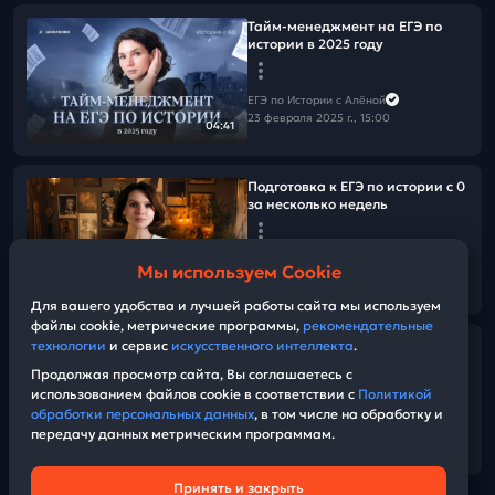
Тайм-менеджмент на ЕГЭ по
истории в 2025 году
ЕГЭ по Истории с Алёной
23 февраля 2025 г., 15:00
04:41
Подготовка к ЕГЭ по истории с 0
за несколько недель
ЕГЭ по Истории с Алёной
Мы используем Cookie
22 февраля 2025 г., 17:00
06:35
Для вашего удобства и лучшей работы сайта мы используем
файлы cookie, метрические программы,
рекомендательные
технологии
и сервис
искусственного интеллекта
.
Разбор задания 6 из сборника
Артасова 30 вариантов. Часть 1
Продолжая просмотр сайта, Вы соглашаетесь с
использованием файлов cookie в соответствии с
Политикой
обработки персональных данных
, в том числе на обработку и
ЕГЭ по Истории с Алёной
передачу данных метрическим программам.
20 февраля 2025 г., 10:30
33:08
Принять и закрыть
Техническая поддержка