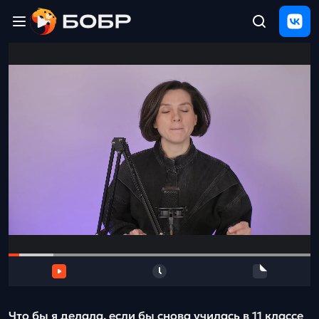
Главная
ЩЕЛЧОК
2026
Полезные
материалы
Проверка
сочинений
Тех
поддержка
Результаты
и
отзыв
Что бы я делала, если бы снова училась в 11 классе