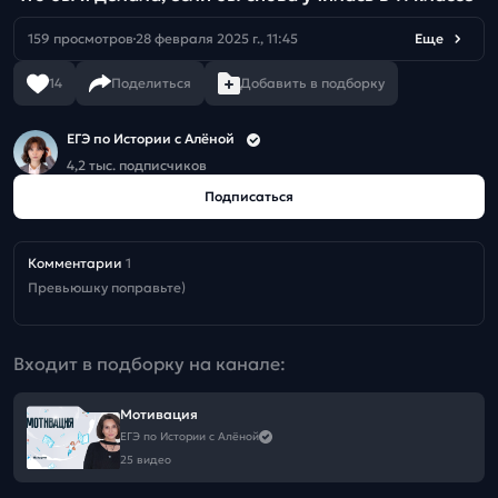
159 просмотров
28 февраля 2025 г., 11:45
Еще
14
Поделиться
Добавить в подборку
ЕГЭ по Истории с Алёной
4,2 тыс. подписчиков
Подписаться
Комментарии
1
Превьюшку поправьте)
Входит в подборку на канале:
Мотивация
ЕГЭ по Истории с Алёной
25 видео