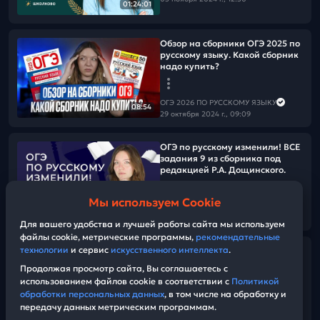
01:24:01
Обзор на сборники ОГЭ 2025 по
русскому языку. Какой сборник
надо купить?
ОГЭ 2026 ПО РУССКОМУ ЯЗЫКУ
08:54
29 октября 2024 г., 09:09
ОГЭ по русскому изменили! ВСЕ
задания 9 из сборника под
редакцией Р.А. Дощинского.
Мы используем Cookie
ОГЭ 2026 ПО РУССКОМУ ЯЗЫКУ
01:35:39
27 октября 2024 г., 12:30
Для вашего удобства и лучшей работы сайта мы используем
файлы cookie, метрические программы,
рекомендательные
технологии
и сервис
искусственного интеллекта
.
ТОП сложных изложений для
ОГЭ по русскому языку
Продолжая просмотр сайта, Вы соглашаетесь с
использованием файлов cookie в соответствии с
Политикой
обработки персональных данных
, в том числе на обработку и
ОГЭ 2026 ПО РУССКОМУ ЯЗЫКУ
передачу данных метрическим программам.
27 октября 2024 г., 10:30
01:11:22