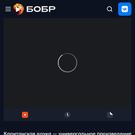
Главная
ЩЕЛЧОК
2026
Полезные
материалы
Проверка
сочинений
Тех
поддержка
Результаты
и
отзыв
Капитанская дочка — универсальное произведение