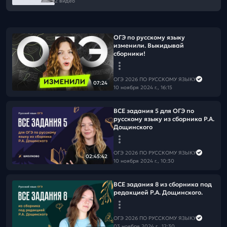
2 видео
ОГЭ по русскому языку
изменили. Выкидывай
сборники!
ОГЭ 2026 ПО РУССКОМУ ЯЗЫКУ
07:24
10 ноября 2024 г., 16:15
ВСЕ задания 5 для ОГЭ по
русскому языку из сборника Р.А.
Дощинского
ОГЭ 2026 ПО РУССКОМУ ЯЗЫКУ
02:45:42
10 ноября 2024 г., 10:30
ВСЕ задания 8 из сборника под
редакцией Р.А. Дощинского.
ОГЭ 2026 ПО РУССКОМУ ЯЗЫКУ
03 ноября 2024 г., 12:30