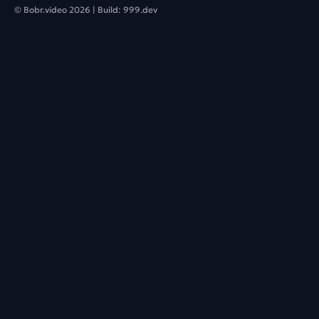
© Bobr.video
2026
| Build:
999.dev