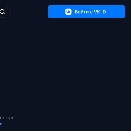
Войти c VK ID
тесь в
ки