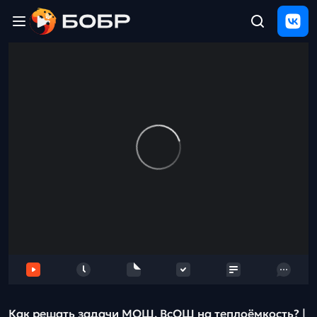
Главная
ЩЕЛЧОК
2026
Полезные
материалы
Проверка
сочинений
Тех
поддержка
Результаты
и
отзыв
Как решать задачи МОШ, ВсОШ на теплоёмкость? |