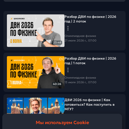
Разбор ДВИ по физике | 2026
год | 2 поток
Олимпиадная физика
21 июля 2026 г., 07:00
23:48
Разбор ДВИ по физике | 2026
год | 1 поток
Олимпиадная физика
13 июля 2026 г., 07:00
40:26
ДВИ 2026 по физике | Как
готовиться? Как поступить в
МГУ?
Мы используем Cookie
Олимпиадная физика
01:21:54
16 июня 2026 г., 09:00