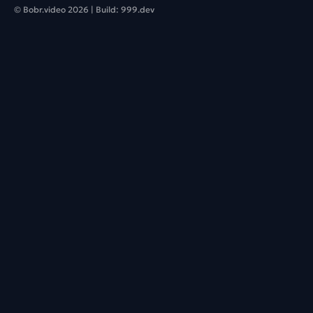
© Bobr.video
2026
| Build:
999.dev