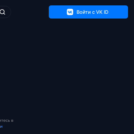
Войти c VK ID
тесь в
ки