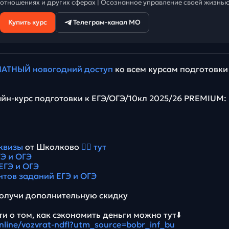
отношениях и других сферах | Осознанное управление своей жизнью
Купить курс
Телеграм-канал МО
АТНЫЙ новогодний доступ
ко всем курсам подготовки
йн-курс подготовки к ЕГЭ/ОГЭ/10кл 2025/26 PREMIUM:
квизы
от Школково
👉🏻 тут
Э и ОГЭ
ЕГЭ и ОГЭ
нтов заданий ЕГЭ и ОГЭ
олучи дополнительную скидку
и о том, как сэкономить деньги можно тут⬇️
online/vozvrat-ndfl?utm_source=bobr_inf_bu