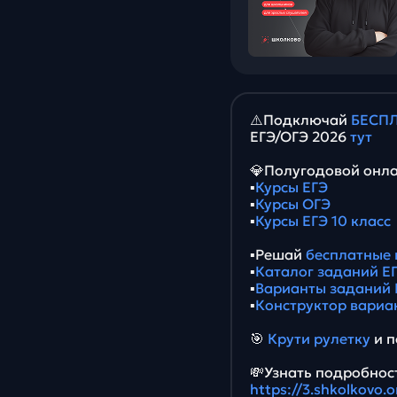
⚠️Подключай
БЕСПЛ
ЕГЭ/ОГЭ 2026
тут
💎Полугодовой онла
▪️
Курсы ЕГЭ
▪️
Курсы ОГЭ
▪️
Курсы ЕГЭ 10 класс
▪️Решай
бесплатные 
▪️
Каталог заданий ЕГ
▪️
Варианты заданий 
▪️
Конструктор вариа
🎯
Крути рулетку
и п
💸Узнать подробност
https://3.shkolkovo.