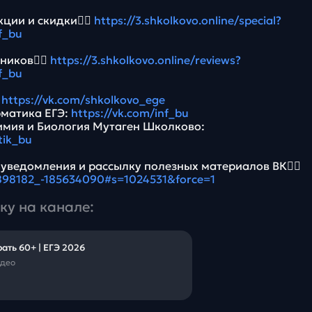
ции и скидки👉🏻
https://3.shkolkovo.online/special?
f_bu
ников👉🏻
https://3.shkolkovo.online/reviews?
f_bu
:
https://vk.com/shkolkovo_ege
рматика ЕГЭ:
https://vk.com/inf_bu
имия и Биология Мутаген Школково:
tik_bu
 уведомления и рассылку полезных материалов ВК👉🏻
5898182_-185634090#s=1024531&force=1
ку на канале:
ать 60+ | ЕГЭ 2026
идео