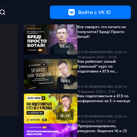
Войти c VK ID
Все говорят, что ничего не
получится? Бред! Просто
ботай!
03:47
ЕГЭ ПО ИНФОРМАТИКЕ 2026 | Информатика с БУ
28 февраля 2025 г., 15:00
Как работает самый
"ужасный" курс по
подготовке к ЕГЭ по
информатике
14:50
ЕГЭ ПО ИНФОРМАТИКЕ 2026 | Информатика с БУ
19 февраля 2025 г., 17:30
Как подготовиться к ЕГЭ по
информатике за 3-4 месяца
26:26
ЕГЭ ПО ИНФОРМАТИКЕ 2026 | Информатика с БУ
17 февраля 2025 г., 16:00
Программирование,
рекурсия. Задания 16 и 23