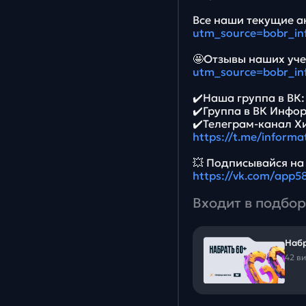
Все наши текущие ак
utm_source=bobr_in
🤩Отзывы наших уче
utm_source=bobr_in
✔️Наша группа в ВК
✔️Группа в ВК Инфо
✔️Телеграм-канал Х
https://t.me/informa
💥 Подписывайся на
https://vk.com/app
Входит в подбор
Набр
42 в