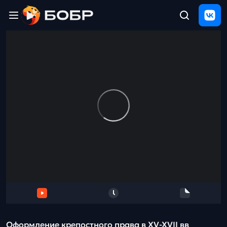
Главная
ЩЕЛЧОК
2026
Полезные
материалы
Проверка
сочинений
Тех
поддержка
Результаты
и
отзыв
Оформление крепостного права в XV-XVII вв